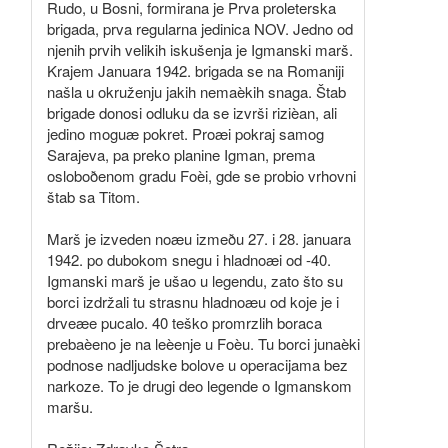
Rudo, u Bosni, formirana je Prva proleterska
brigada, prva regularna jedinica NOV. Jedno od
njenih prvih velikih iskušenja je Igmanski marš.
Krajem Januara 1942. brigada se na Romaniji
našla u okruženju jakih nemaèkih snaga. Štab
brigade donosi odluku da se izvrši rizièan, ali
jedino moguæ pokret. Proæi pokraj samog
Sarajeva, pa preko planine Igman, prema
osloboðenom gradu Foèi, gde se probio vrhovni
štab sa Titom.
Marš je izveden noæu izmeðu 27. i 28. januara
1942. po dubokom snegu i hladnoæi od -40.
Igmanski marš je ušao u legendu, zato što su
borci izdržali tu strasnu hladnoæu od koje je i
drveæe pucalo. 40 teško promrzlih boraca
prebaèeno je na leèenje u Foèu. Tu borci junaèki
podnose nadljudske bolove u operacijama bez
narkoze. To je drugi deo legende o Igmanskom
maršu.