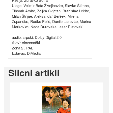
Režija: Zdravko Šotra
Uloge: Velimir Bata Živojinoviæ, Slavko Štimac,
Tihomir Arsiæ, Željka Cvjetan, Branislav Leèiæ,
Milan Štrljiæ, Aleksandar Berèek, Milena
Zupanèiæ, Radko Poliè, Danilo Lazoviæ, Marina
Markoviæ, Nada Ðurevska Lazar Ristovski
audio: srpski, Dolby Digital 2.0
titlovi: slovenački
Zona 2 , PAL
Izdavac: DiMedia
Slicni artikli