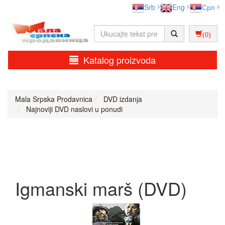
Srb
Eng
Срп
(0)
Katalog proizvoda
Mala Srpska Prodavnica
DVD izdanja
Najnoviji DVD naslovi u ponudi
Igmanski marš (DVD)