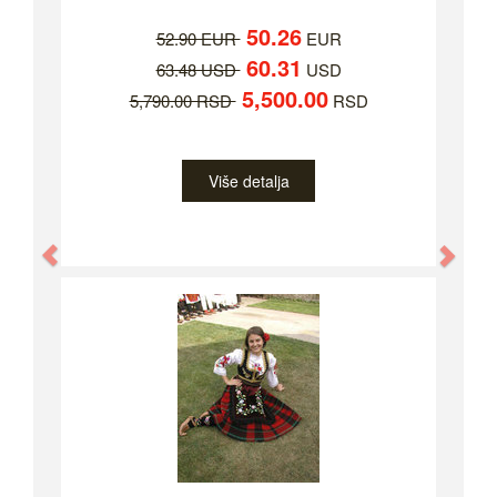
50.26
52.90 EUR
EUR
60.31
63.48 USD
USD
5,500.00
5,790.00 RSD
RSD
Više detalja
Previous
Nex