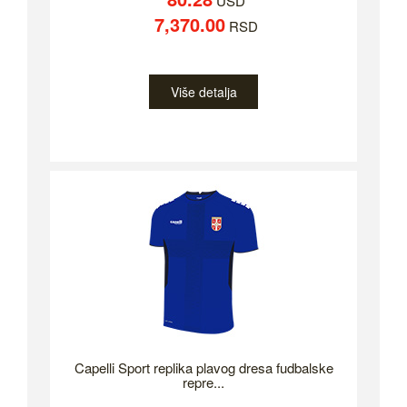
USD
7,370.00
RSD
Više detalja
Capelli Sport replika plavog dresa fudbalske
repre...