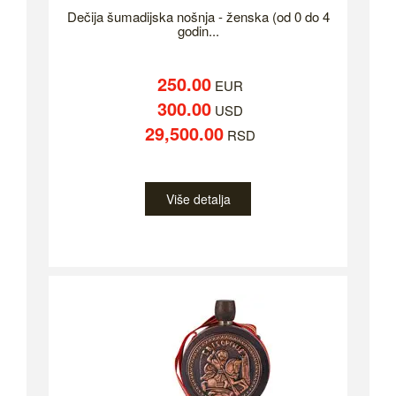
Dečija šumadijska nošnja - ženska (od 0 do 4
godin...
250.00
EUR
300.00
USD
29,500.00
RSD
Više detalja