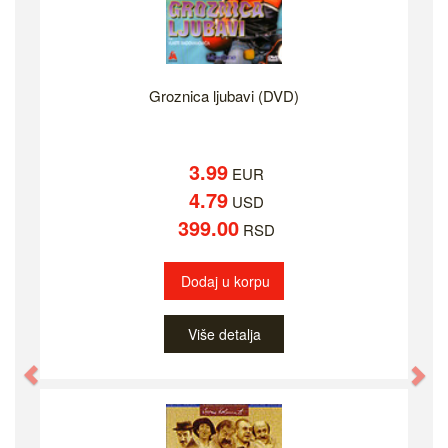
Groznica ljubavi (DVD)
3.99
EUR
4.79
USD
399.00
RSD
Dodaj u korpu
Više detalja
Previous
Ne