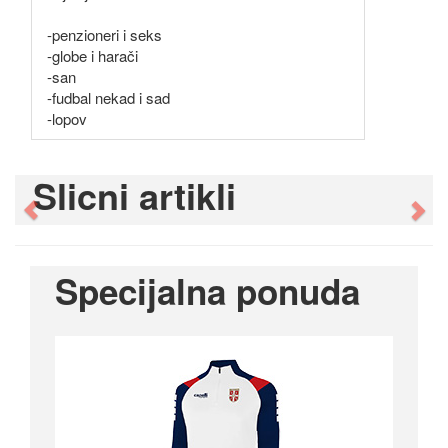
-penzioneri i seks
-globe i harači
-san
-fudbal nekad i sad
-lopov
Slicni artikli
Previous
Ne
Specijalna ponuda