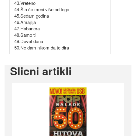
43.Vreteno
44.Šta će meni više od toga
45.Sedam godina
46.Amajlija
47.Habanera
48.Samo ti
49.Devet dana
50.Ne dam nikom da te dira
Slicni artikli