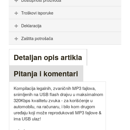
Dostupnost proizvoda
Troškovi isporuke
Deklaracija
Zaštita potrošača
Detaljan opis artikla
Pitanja i komentari
Kompilacija legalnih, zvaničnih MP3 fajlova,
snimljenih na USB flash drajvu u maksimalnom
320Kbps kvalitetu zvuka - za korišćenje u
automobilu, na računaru, i bilo kom drugom
uređaju koji može reprodukovati MP3 fajlove &
ima USB ulaz!