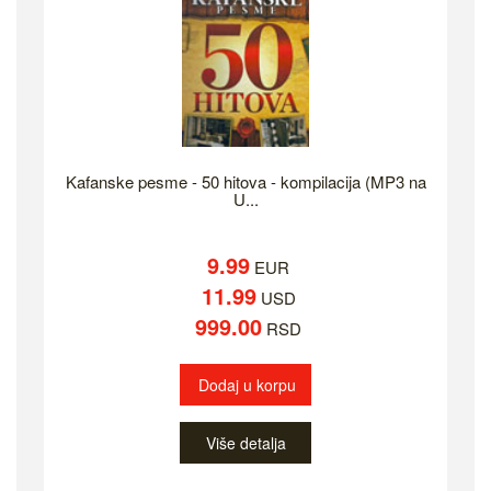
Kafanske pesme - 50 hitova - kompilacija (MP3 na
U...
9.99
EUR
11.99
USD
999.00
RSD
Dodaj u korpu
Više detalja