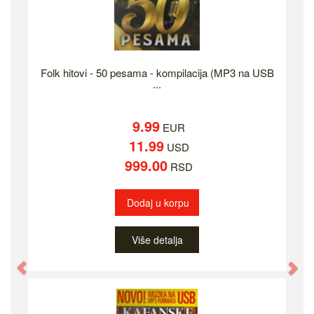
Folk hitovi - 50 pesama - kompilacija (MP3 na USB
...
9.99
EUR
11.99
USD
999.00
RSD
Dodaj u korpu
Više detalja
Previous
Ne