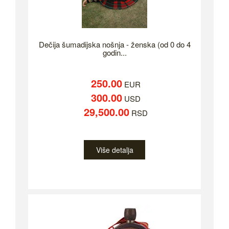
Dečija šumadijska nošnja - ženska (od 0 do 4
godin...
250.00
EUR
300.00
USD
29,500.00
RSD
Više detalja