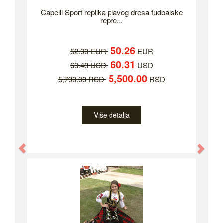
Capelli Sport replika plavog dresa fudbalske
repre...
50.26
52.90 EUR
EUR
60.31
63.48 USD
USD
5,500.00
5,790.00 RSD
RSD
Više detalja
Previous
Nex