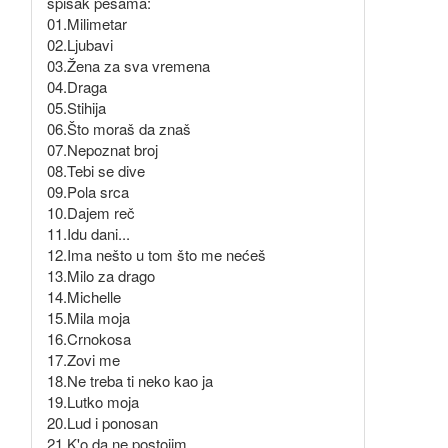
spisak pesama:
01.Milimetar
02.Ljubavi
03.Žena za sva vremena
04.Draga
05.Stihija
06.Što moraš da znaš
07.Nepoznat broj
08.Tebi se dive
09.Pola srca
10.Dajem reč
11.Idu dani...
12.Ima nešto u tom što me nećeš
13.Milo za drago
14.Michelle
15.Mila moja
16.Crnokosa
17.Zovi me
18.Ne treba ti neko kao ja
19.Lutko moja
20.Lud i ponosan
21.K'o da ne postojim