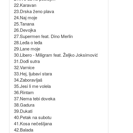
22.Karavan
23.Drska ženo plava
24.Naj moje
25.Tanana
26.Devojka
27.Supermen feat. Dino Merlin
28.Leđa o leđa
29.Lane moje
30.Libero - Miligram feat. Željko Joksimović
31.Dođi sutra
32.Varnice
33.Hej, ljubavi stara
34.Zaboravljaš
35.Jesi li me volela
36.Rintam
37.Nema tebi doveka
38.Gadura
39.Dukati
40.Petak na subotu
41.Kosa nečešljana
42.Balada