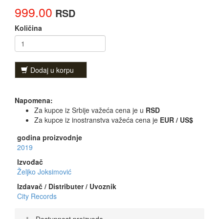
999.00
RSD
Količina
Dodaj u korpu
Napomena:
Za kupce iz Srbije važeća cena je u
RSD
Za kupce iz inostranstva važeća cena je
EUR / US$
godina proizvodnje
2019
Izvođač
Željko Joksimović
Izdavač / Distributer / Uvoznik
City Records