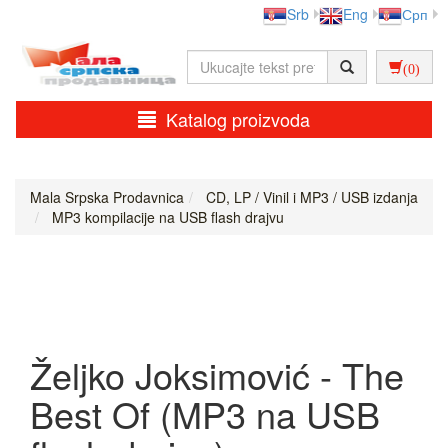
Srb
Eng
Срп
(0)
Katalog proizvoda
Mala Srpska Prodavnica
CD, LP / Vinil i MP3 / USB izdanja
MP3 kompilacije na USB flash drajvu
Željko Joksimović - The
Best Of (MP3 na USB