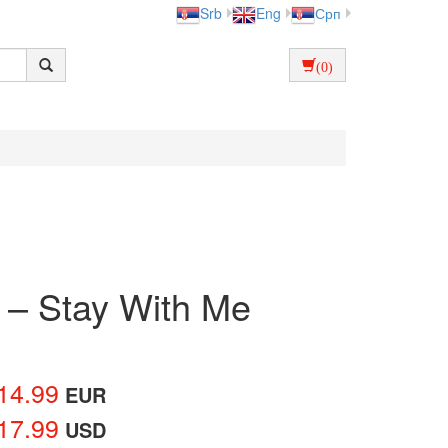
Srb
Eng
Срп
(0)
l – Stay With Me
14.99
EUR
17.99
USD