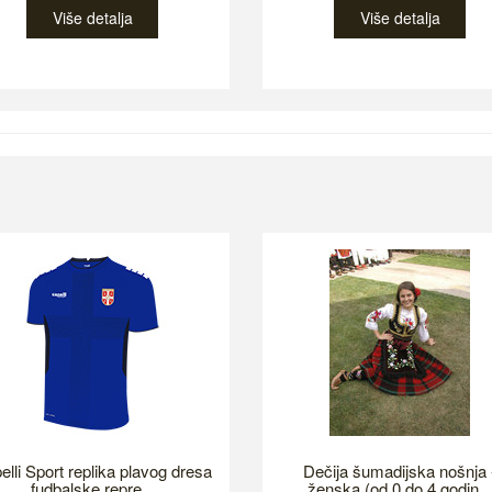
Više detalja
Više detalja
elli Sport replika plavog dresa
Dečija šumadijska nošnja 
fudbalske repre...
ženska (od 0 do 4 godin...