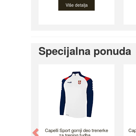
Više detalja
Specijalna ponuda
Previous
Capelli Sport gornji deo trenerke
Cap
za trening fudba...