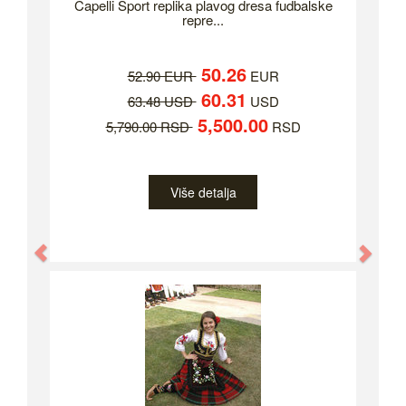
Capelli Sport replika plavog dresa fudbalske
repre...
50.26
52.90 EUR
EUR
60.31
63.48 USD
USD
5,500.00
5,790.00 RSD
RSD
Više detalja
Previous
Nex