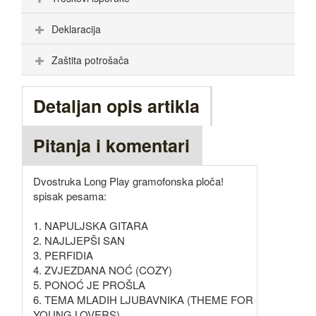
Deklaracija
Zaštita potrošača
Detaljan opis artikla
Pitanja i komentari
Dvostruka Long Play gramofonska ploča!
spisak pesama:
1. NAPULJSKA GITARA
2. NAJLJEPŠI SAN
3. PERFIDIA
4. ZVJEZDANA NOĆ (COZY)
5. PONOĆ JE PROŠLA
6. TEMA MLADIH LJUBAVNIKA (THEME FOR
YOUNG LOVERS)