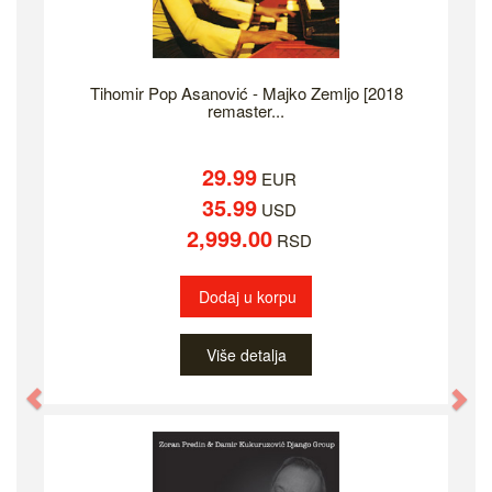
Tihomir Pop Asanović - Majko Zemljo [2018
remaster...
29.99
EUR
35.99
USD
2,999.00
RSD
Dodaj u korpu
Više detalja
Previous
Ne