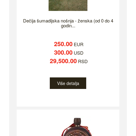
Dečija šumadijska nošnja - ženska (od 0 do 4
godin...
250.00
EUR
300.00
USD
29,500.00
RSD
Više detalja