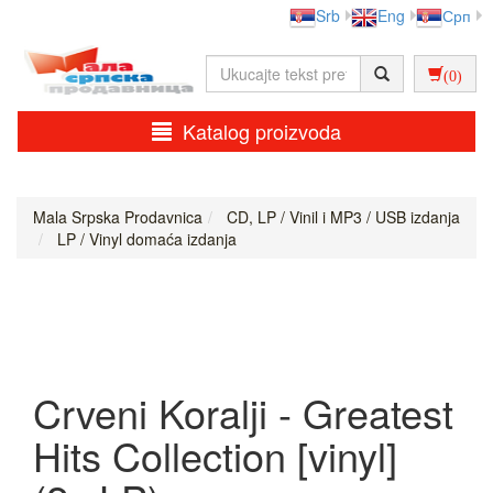
Srb
Eng
Срп
(0)
Katalog proizvoda
Mala Srpska Prodavnica
CD, LP / Vinil i MP3 / USB izdanja
LP / Vinyl domaća izdanja
Crveni Koralji - Greatest
Hits Collection [vinyl]