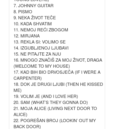
7. JOHNNY GUITAR
8. PISMO
9. NEKA ŽIVOT TEČE
10. KADA SHVATIM
11. NEMOJ REĆI ZBOGOM
12. MIRJANA
13. REKLA SI: VOLIMO SE
14. IZGUBLJENOJ LJUBAVI
15. NE PITAJTE ZA NJU
16. MNOGO ZNAČIŠ ZA MOJ ŽIVOT, DRAGA
(WELCOME TO MY HOUSE)
17. KAD BIH BIO DRVOSJEČA (IF I WERE A
CARPENTER)
18. DOK JE DRUGI LJUBI (THEN HE KISSED
ME)
19. VOLIM JE (AND I LOVE HER)
20. SAM (WHAT’S THEY GONNA DO)
21. MOJA ALICE (LIVING NEXT DOOR TO
ALICE)
22. POGREŠAN BROJ (LOOKIN’ OUT MY
BACK DOOR)