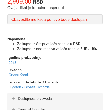
2,999.00
RSD
Ovaj artikal je trenutno rasprodat
Obavestite me kada ponovo bude dostupan
Napomena:
Za kupce iz Srbije važeća cena je u
RSD
Za kupce iz inostranstva važeća cena je
EUR / US$
godina proizvodnje
2018
Izvođač
Crveni Koralji
Izdavač / Distributer / Uvoznik
Jugoton - Croatia Records
Dostupnost proizvoda
Troškovi isporuke