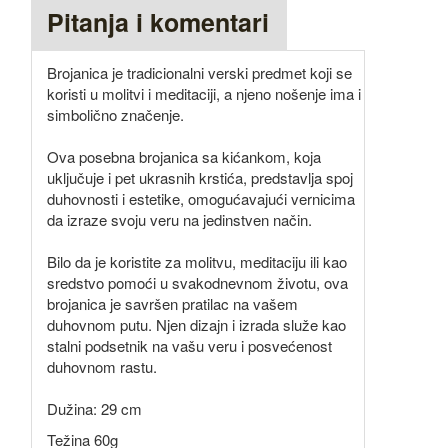
Pitanja i komentari
Brojanica je tradicionalni verski predmet koji se
koristi u molitvi i meditaciji, a njeno nošenje ima i
simbolično značenje.
Ova posebna brojanica sa kićankom, koja
uključuje i pet ukrasnih krstića, predstavlja spoj
duhovnosti i estetike, omogućavajući vernicima
da izraze svoju veru na jedinstven način.
Bilo da je koristite za molitvu, meditaciju ili kao
sredstvo pomoći u svakodnevnom životu, ova
brojanica je savršen pratilac na vašem
duhovnom putu. Njen dizajn i izrada služe kao
stalni podsetnik na vašu veru i posvećenost
duhovnom rastu.
Dužina: 29 cm
Težina 60g