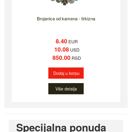
Brojanica od kamena - tirkizna
8.40
EUR
10.08
USD
850.00
RSD
Dodaj u korpu
Više detalja
Specijalna ponuda