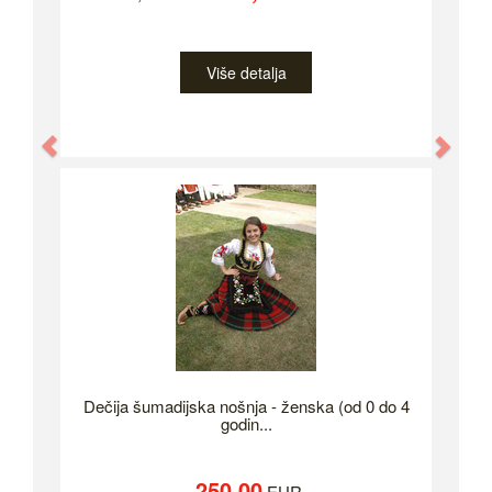
Više detalja
Previous
Nex
Dečija šumadijska nošnja - ženska (od 0 do 4
godin...
250.00
EUR