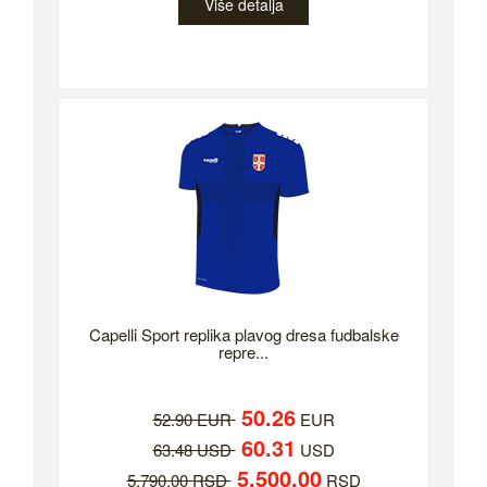
Više detalja
Capelli Sport replika plavog dresa fudbalske
repre...
50.26
52.90 EUR
EUR
60.31
63.48 USD
USD
5,500.00
5,790.00 RSD
RSD