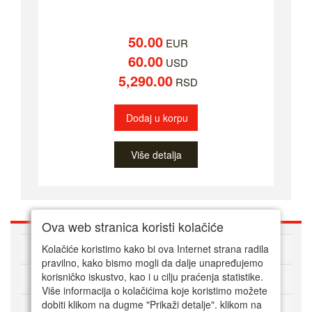
50.00
EUR
60.00
USD
5,290.00
RSD
Dodaj u korpu
Više detalja
Ova web stranica koristi kolačiće
O nama
Kolačiće koristimo kako bi ova Internet strana radila
pravilno, kako bismo mogli da dalje unapređujemo
korisničko iskustvo, kao i u cilju praćenja statistike.
Kako kupovati online
Više informacija o kolačićima koje koristimo možete
dobiti klikom na dugme "Prikaži detalje". klikom na
Korisnički servis