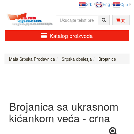
Srb
Eng
Срп
(0)
Katalog proizvoda
Mala Srpska Prodavnica
Srpska obeležja
Brojanice
Brojanica sa ukrasnom
kićankom veća - crna