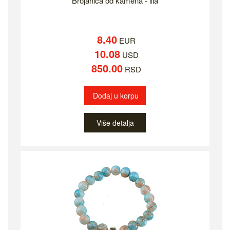
Brojanica od kamena - lila
8.40
EUR
10.08
USD
850.00
RSD
Dodaj u korpu
Više detalja