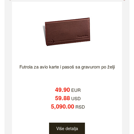
Futrola za avio karte i pasoš sa gravurom po želji
49.90
EUR
59.88
USD
5,090.00
RSD
Više detalja