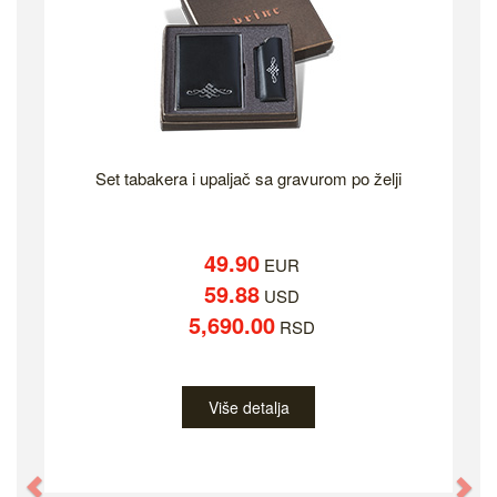
Set tabakera i upaljač sa gravurom po želji
49.90
EUR
59.88
USD
5,690.00
RSD
Više detalja
Previous
Ne