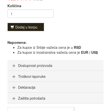
Količina
Dodaj u korpu
Napomena:
Za kupce iz Srbije važeća cena je u
RSD
Za kupce iz inostranstva važeća cena je
EUR / US$
Dostupnost proizvoda
Troškovi isporuke
Deklaracija
Zaštita potrošača