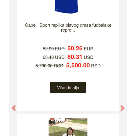
Capelli Sport replika plavog dresa fudbalske
repre...
50.26
52.90 EUR
EUR
60.31
63.48 USD
USD
5,500.00
5,790.00 RSD
RSD
Više detalja
Previous
Nex