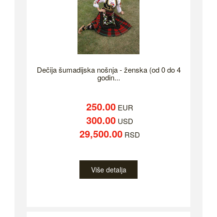
Dečija šumadijska nošnja - ženska (od 0 do 4
godin...
250.00
EUR
300.00
USD
29,500.00
RSD
Više detalja