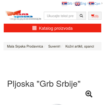
Srb
Eng
Срп
(0)
Katalog proizvoda
Mala Srpska Prodavnica
Suveniri
Kožni artikli, opanci
Pljoska "Grb Srbije"