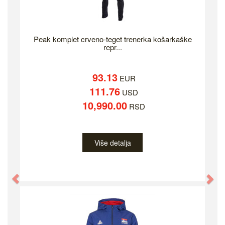
Peak komplet crveno-teget trenerka košarkaške
repr...
93.13
EUR
111.76
USD
10,990.00
RSD
Više detalja
Previous
Ne