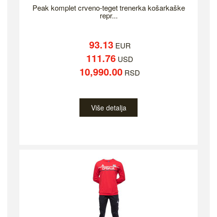
Peak komplet crveno-teget trenerka košarkaške
repr...
93.13
EUR
111.76
USD
10,990.00
RSD
Više detalja