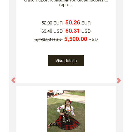
repre...
50.26
52.90 EUR
EUR
60.31
63.48 USD
USD
5,500.00
5,790.00 RSD
RSD
Više detalja
Previous
Nex