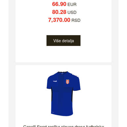
66.90
EUR
80.28
USD
7,370.00
RSD
Više detalja
Capelli Sport replika plavog dresa fudbalske