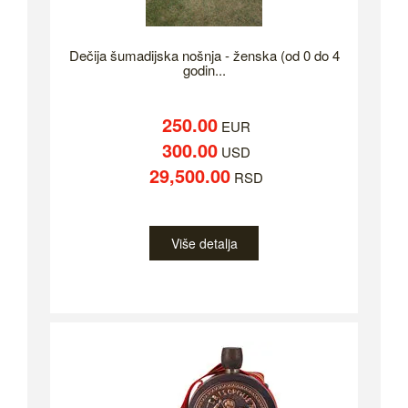
Dečija šumadijska nošnja - ženska (od 0 do 4
godin...
250.00
EUR
300.00
USD
29,500.00
RSD
Više detalja