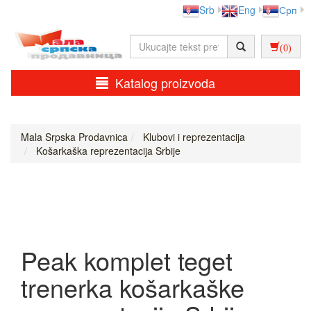
Srb
Eng
Срп
(0)
Katalog proizvoda
Mala Srpska Prodavnica
Klubovi i reprezentacija
Košarkaška reprezentacija Srbije
Peak komplet teget
trenerka košarkaške