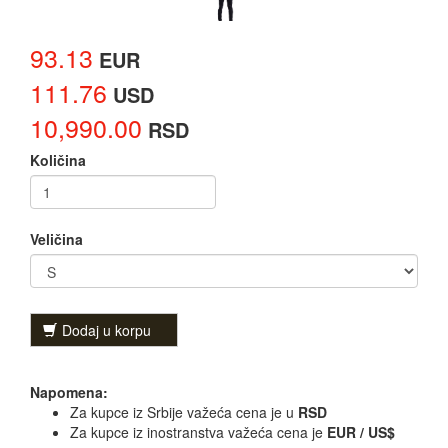
93.13
EUR
111.76
USD
10,990.00
RSD
Količina
Veličina
Dodaj u korpu
Napomena:
Za kupce iz Srbije važeća cena je u
RSD
Za kupce iz inostranstva važeća cena je
EUR / US$