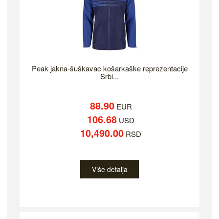
Peak jakna-šuškavac košarkaške reprezentacije
Srbi...
88.90
EUR
106.68
USD
10,490.00
RSD
Više detalja