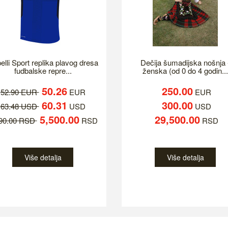
elli Sport replika plavog dresa
Dečija šumadijska nošnja 
fudbalske repre...
ženska (od 0 do 4 godin...
50.26
250.00
52.90 EUR
EUR
EUR
60.31
300.00
63.48 USD
USD
USD
5,500.00
29,500.00
790.00 RSD
RSD
RSD
Više detalja
Više detalja