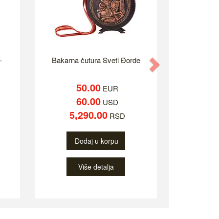
-
Bakarna čutura Sveti Đorde
Next
50.00
EUR
60.00
USD
5,290.00
RSD
Dodaj u korpu
Više detalja