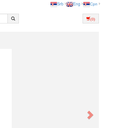
Srb
Eng
Срп
(0)
Next