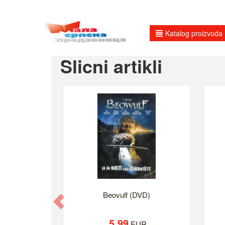
Katalog proizvoda
Slicni artikli
Beovulf (DVD)
Previous
5.99
EUR