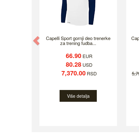
Previous
Capelli Sport gornji deo trenerke
Cap
za trening fudba...
66.90
EUR
80.28
USD
7,370.00
RSD
5,
Više detalja