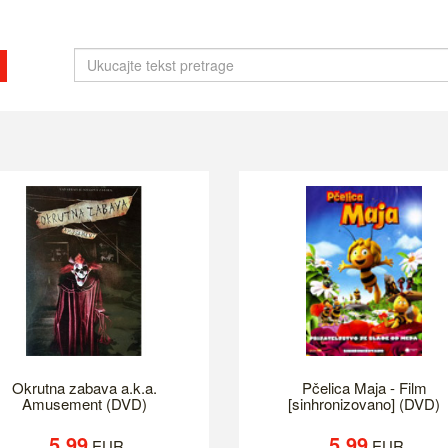
Okrutna zabava a.k.a.
Pčelica Maja - Film
Amusement (DVD)
[sinhronizovano] (DVD)
5.99
5.99
EUR
EUR