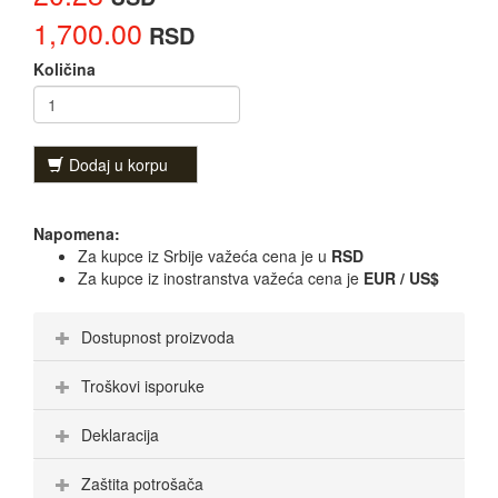
1,700.00
RSD
Količina
Dodaj u korpu
Napomena:
Za kupce iz Srbije važeća cena je u
RSD
Za kupce iz inostranstva važeća cena je
EUR / US$
Dostupnost proizvoda
Troškovi isporuke
Deklaracija
Zaštita potrošača