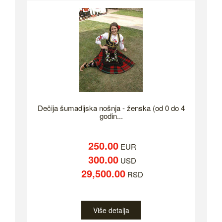
Dečija šumadijska nošnja - ženska (od 0 do 4
godin...
250.00
EUR
300.00
USD
29,500.00
RSD
Više detalja