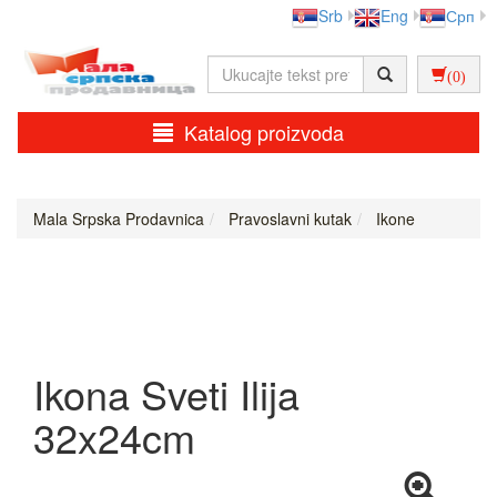
Srb
Eng
Срп
(0)
Katalog proizvoda
Mala Srpska Prodavnica
Pravoslavni kutak
Ikone
Ikona Sveti Ilija
32x24cm