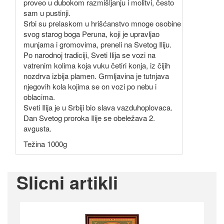
proveo u dubokom razmišljanju i molitvi, često
sam u pustinji.
Srbi su prelaskom u hrišćanstvo mnoge osobine
svog starog boga Peruna, koji je upravljao
munjama i gromovima, preneli na Svetog Iliju.
Po narodnoj tradiciji, Sveti Ilija se vozi na
vatrenim kolima koja vuku četiri konja, iz čijih
nozdrva izbija plamen. Grmljavina je tutnjava
njegovih kola kojima se on vozi po nebu i
oblacima.
Sveti Ilija je u Srbiji bio slava vazduhoplovaca.
Dan Svetog proroka Ilije se obeležava 2.
avgusta.
Težina 1000g
Slicni artikli