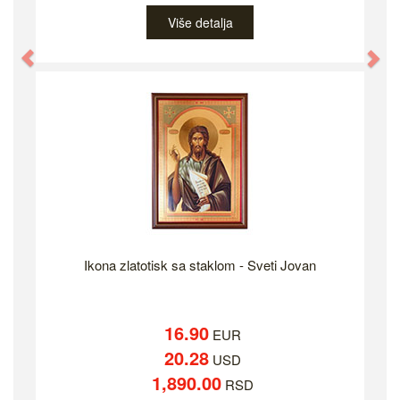
Više detalja
Previous
Ne
Ikona zlatotisk sa staklom - Sveti Jovan
16.90
EUR
20.28
USD
1,890.00
RSD