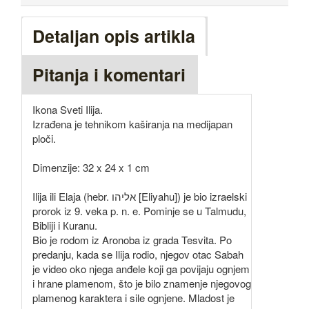
Detaljan opis artikla
Pitanja i komentari
Ikona Sveti Ilija.
Izrađena je tehnikom kaširanja na medijapan
ploči.
Dimenzije: 32 x 24 x 1 cm
Ilija ili Elaja (hebr. אליהו [Eliyahu]) je bio izraelski
prorok iz 9. veka p. n. e. Pominje se u Talmudu,
Bibliji i Кuranu.
Bio je rodom iz Aronoba iz grada Tesvita. Po
predanju, kada se Ilija rodio, njegov otac Sabah
je video oko njega anđele koji ga povijaju ognjem
i hrane plamenom, što je bilo znamenje njegovog
plamenog karaktera i sile ognjene. Mladost je