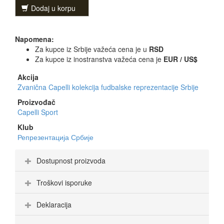
Dodaj u korpu
Napomena:
Za kupce iz Srbije važeća cena je u
RSD
Za kupce iz inostranstva važeća cena je
EUR / US$
Akcija
Zvanična Capelli kolekcija fudbalske reprezentacije Srbije
Proizvođač
Capelli Sport
Klub
Репрезентација Србије
Dostupnost proizvoda
Troškovi isporuke
Deklaracija