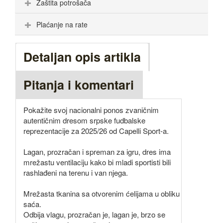
Zaštita potrošača
Plaćanje na rate
Detaljan opis artikla
Pitanja i komentari
Pokažite svoj nacionalni ponos zvaničnim
autentičnim dresom srpske fudbalske
reprezentacije za 2025/26 od Capelli Sport-a.
Lagan, prozračan i spreman za igru, dres ima
mrežastu ventilaciju kako bi mladi sportisti bili
rashlađeni na terenu i van njega.
Mrežasta tkanina sa otvorenim ćelijama u obliku
saća.
Odbija vlagu, prozračan je, lagan je, brzo se