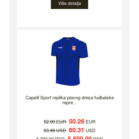
Više detalja
Capelli Sport replika plavog dresa fudbalske
repre...
50.26
52.90 EUR
EUR
60.31
63.48 USD
USD
5,500.00
5,790.00 RSD
RSD