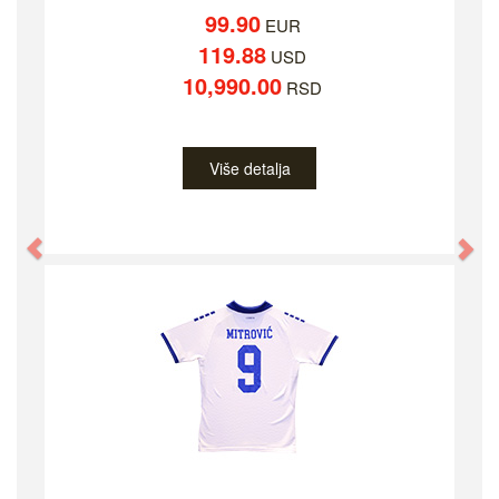
99.90
EUR
119.88
USD
10,990.00
RSD
Više detalja
Previous
Ne