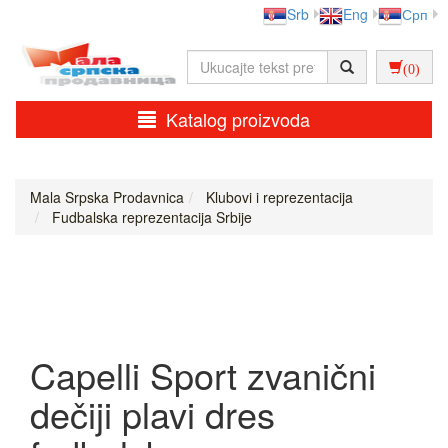
Srb
Eng
Срп
(0)
Katalog proizvoda
Mala Srpska Prodavnica
Klubovi i reprezentacija
Fudbalska reprezentacija Srbije
Capelli Sport zvanični
dečiji plavi dres