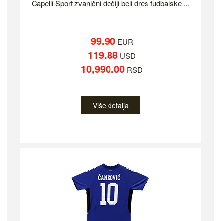
Capelli Sport zvanični dečiji beli dres fudbalske ...
99.90
EUR
119.88
USD
10,990.00
RSD
Više detalja