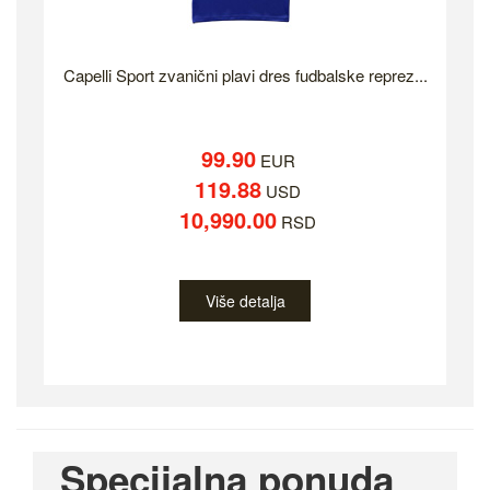
Capelli Sport zvanični plavi dres fudbalske reprez...
99.90
EUR
119.88
USD
10,990.00
RSD
Više detalja
Specijalna ponuda