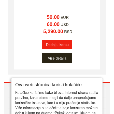
50.00
EUR
60.00
USD
5,290.00
RSD
Dodaj u korpu
Više detalja
Ova web stranica koristi kolačiće
O nama
Kolačiće koristimo kako bi ova Internet strana radila
pravilno, kako bismo mogli da dalje unapređujemo
korisničko iskustvo, kao i u cilju praćenja statistike.
Kako kupovati online
Više informacija o kolačićima koje koristimo možete
dobiti klikom na dugme "Prikaži detalje". klikom na
Korisnički servis