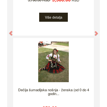
Više detalja
Previous
Nex
Dečija šumadijska nošnja - ženska (od 0 do 4
godin...