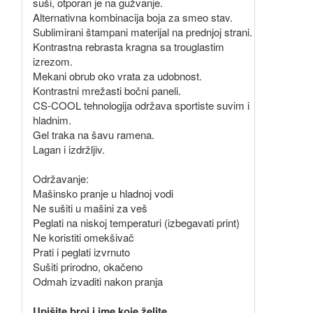
suši, otporan je na gužvanje.
Alternativna kombinacija boja za smeo stav.
Sublimirani štampani materijal na prednjoj strani.
Kontrastna rebrasta kragna sa trouglastim
izrezom.
Mekani obrub oko vrata za udobnost.
Kontrastni mrežasti bočni paneli.
CS-COOL tehnologija održava sportiste suvim i
hladnim.
Gel traka na šavu ramena.
Lagan i izdržljiv.
Održavanje:
Mašinsko pranje u hladnoj vodi
Ne sušiti u mašini za veš
Peglati na niskoj temperaturi (izbegavati print)
Ne koristiti omekšivač
Prati i peglati izvrnuto
Sušiti prirodno, okačeno
Odmah izvaditi nakon pranja
Upišite broj i ime koje želite.