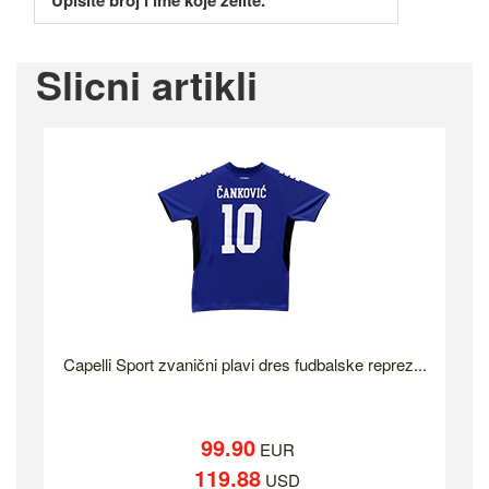
Upišite broj i ime koje želite.
Slicni artikli
Capelli Sport zvanični plavi dres fudbalske reprez...
99.90
EUR
119.88
USD