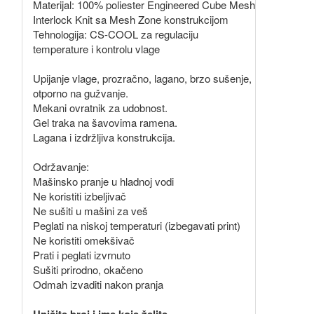
Materijal: 100% poliester Engineered Cube Mesh
Interlock Knit sa Mesh Zone konstrukcijom
Tehnologija: CS-COOL za regulaciju
temperature i kontrolu vlage
Upijanje vlage, prozračno, lagano, brzo sušenje,
otporno na gužvanje.
Mekani ovratnik za udobnost.
Gel traka na šavovima ramena.
Lagana i izdržljiva konstrukcija.
Održavanje:
Mašinsko pranje u hladnoj vodi
Ne koristiti izbeljivač
Ne sušiti u mašini za veš
Peglati na niskoj temperaturi (izbegavati print)
Ne koristiti omekšivač
Prati i peglati izvrnuto
Sušiti prirodno, okačeno
Odmah izvaditi nakon pranja