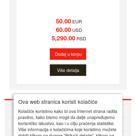
50.00
EUR
60.00
USD
5,290.00
RSD
Dodaj u korpu
Više detalja
Ova web stranica koristi kolačiće
O nama
Kolačiće koristimo kako bi ova Internet strana radila
pravilno, kako bismo mogli da dalje unapređujemo
korisničko iskustvo, kao i u cilju praćenja statistike.
Kako kupovati online
Više informacija o kolačićima koje koristimo možete
dobiti klikom na dugme "Prikaži detalje". klikom na