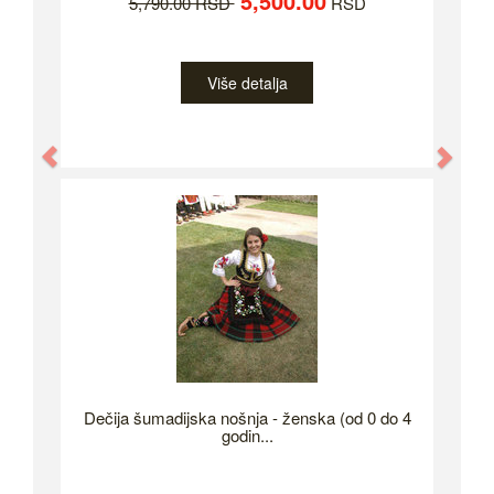
5,500.00
5,790.00 RSD
RSD
Više detalja
Previous
Nex
Dečija šumadijska nošnja - ženska (od 0 do 4
godin...