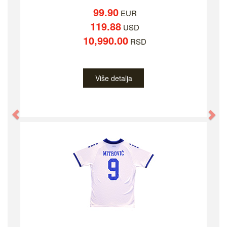
99.90
EUR
119.88
USD
10,990.00
RSD
Više detalja
Previous
Ne