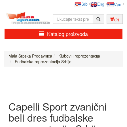
Srb
Eng
Срп
(0)
Katalog proizvoda
Mala Srpska Prodavnica
Klubovi i reprezentacija
Fudbalska reprezentacija Srbije
Capelli Sport zvanični
beli dres fudbalske