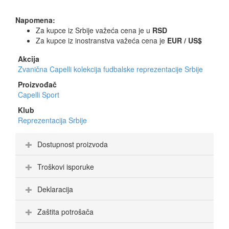
Napomena:
Za kupce iz Srbije važeća cena je u
RSD
Za kupce iz inostranstva važeća cena je
EUR / US$
Akcija
Zvanična Capelli kolekcija fudbalske reprezentacije Srbije
Proizvođač
Capelli Sport
Klub
Reprezentacija Srbije
Dostupnost proizvoda
Troškovi isporuke
Deklaracija
Zaštita potrošača