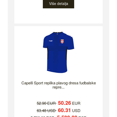
Više detalja
Capelli Sport replika plavog dresa fudbalske
repre...
50.26
52.90 EUR
EUR
60.31
63.48 USD
USD