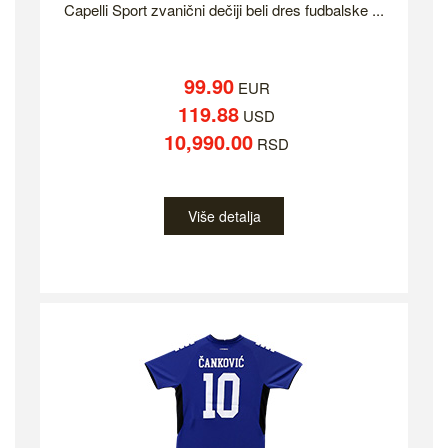
Capelli Sport zvanični dečiji beli dres fudbalske ...
99.90
EUR
119.88
USD
10,990.00
RSD
Više detalja