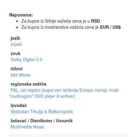
Napomena:
Za kupce iz Srbije važeća cena je u
RSD
Za kupce iz inostranstva važeća cena je
EUR / US$
jezik
srpski
zvuk
Dolby Digital 2.0
titlovi
bez titlova
regionska zaštita
PAL, svi regioni (kupci van teritorije Evrope moraju imati
"multiregion" DVD plejer ili softver)
Izvođač
Slobodan Trkulja & Balkanopolis
Izdavač / Distributer / Uvoznik
Multimedia Music