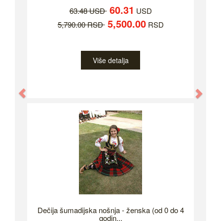
60.31
63.48 USD
USD
5,500.00
5,790.00 RSD
RSD
Više detalja
Previous
Nex
Dečija šumadijska nošnja - ženska (od 0 do 4
godin...