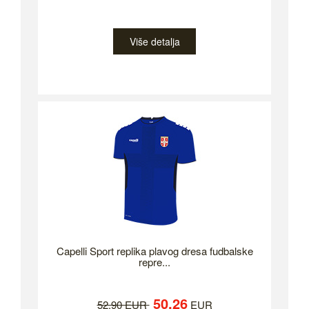
Više detalja
Capelli Sport replika plavog dresa fudbalske
repre...
50.26
52.90 EUR
EUR