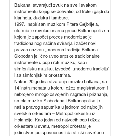
Balkana, stvarajući zvuk na sve i svakom
instrumentu kojeg se dohvatio, od frule i gajdi do
klarineta, duduka i tambure.
1997. Inspirisan muzikom Pitera Gejbrijela,
oformio je revolucionarnu grupu Balkanopolis sa
kojom je započet proces modernizacije
tradicionalnog načina sviranja i začet novi
pravac nazvan „moderna tradicija Balkana“.
Slobodan je lično uveo srpske tradicionalne
instrumente u pop i rok muziku, kao i
simfonijsku muziku, izvodeći „modernu tradiciju“
i sa simfonijskim orkestrima.
Nakon 20 godina stvaranja muzike balkana, sa
14 instrumenata u koferu, džez magistraturom i
nebrojeno mnogo osvojenih nagrada i priznanja,
smela muzika Slobodana i Balkanopolisa je
našla pravog saputnika u jednom od najboljih
svetskih orkestara – Metropol orkestru iz
Holandije. Kao jedan od najvećih pop i džez
orkestara u svetu, metropol orkestar je
jedinstven po sposobnosti da stilski savršeno