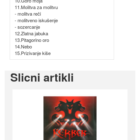
10.Goro moja
11.Molitva za molitvu
- molitva reči
- molitveno iskušenje
- sozercanje
12.Zlatna jabuka
13.Pitagorino oro
14.Nebo
15.Prizivanje kiše
Slicni artikli