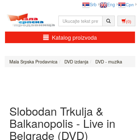
Srb
Eng
Срп
(0)
Katalog proizvoda
Mala Srpska Prodavnica
DVD izdanja
DVD - muzika
Slobodan Trkulja &
Balkanopolis - Live in
Belgrade (DVD)