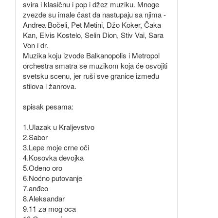
svira i klasičnu i pop i džez muziku. Mnoge
zvezde su imale čast da nastupaju sa njima -
Andrea Bočeli, Pet Metini, Džo Koker, Čaka
Kan, Elvis Kostelo, Selin Dion, Stiv Vai, Sara
Von i dr.
Muzika koju izvode Balkanopolis i Metropol
orchestra smatra se muzikom koja će osvojiti
svetsku scenu, jer ruši sve granice između
stilova i žanrova.
spisak pesama:
1.Ulazak u Kraljevstvo
2.Sabor
3.Lepe moje crne oči
4.Kosovka devojka
5.Odeno oro
6.Noćno putovanje
7.anđeo
8.Aleksandar
9.11 za mog oca