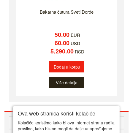
Bakarna čutura Sveti Đorde
50.00
EUR
60.00
USD
5,290.00
RSD
Dodaj u korpu
Više detalja
Ova web stranica koristi kolačiće
O nama
Kolačiće koristimo kako bi ova Internet strana radila
pravilno, kako bismo mogli da dalje unapređujemo