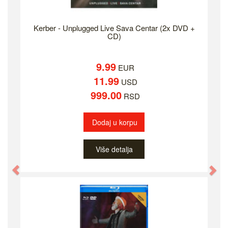
Kerber - Unplugged Live Sava Centar (2x DVD +
CD)
9.99
EUR
11.99
USD
999.00
RSD
Dodaj u korpu
Više detalja
Previous
Ne