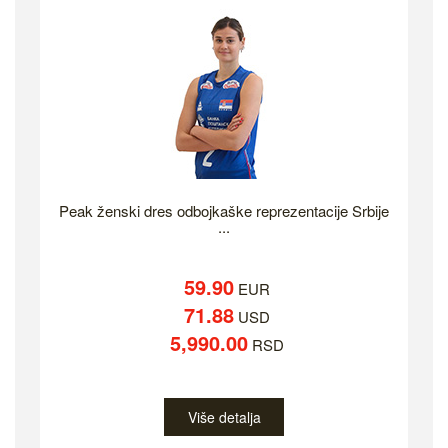
Peak ženski dres odbojkaške reprezentacije Srbije
...
59.90
EUR
71.88
USD
5,990.00
RSD
Više detalja