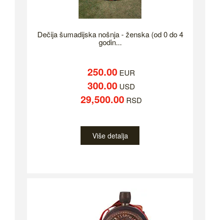
Dečija šumadijska nošnja - ženska (od 0 do 4
godin...
250.00
EUR
300.00
USD
29,500.00
RSD
Više detalja