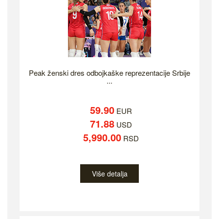
Peak ženski dres odbojkaške reprezentacije Srbije
...
59.90
EUR
71.88
USD
5,990.00
RSD
Više detalja