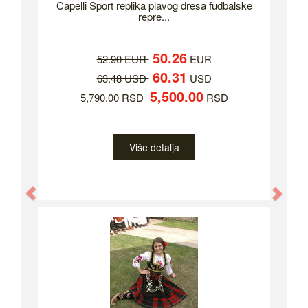
Capelli Sport replika plavog dresa fudbalske
repre...
50.26
52.90 EUR
EUR
60.31
63.48 USD
USD
5,500.00
5,790.00 RSD
RSD
Više detalja
Previous
Nex