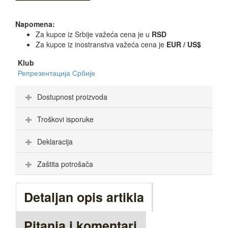
Napomena:
Za kupce iz Srbije važeća cena je u
RSD
Za kupce iz inostranstva važeća cena je
EUR / US$
Klub
Репрезентација Србије
Dostupnost proizvoda
Troškovi isporuke
Deklaracija
Zaštita potrošača
Detaljan opis artikla
Pitanja i komentari