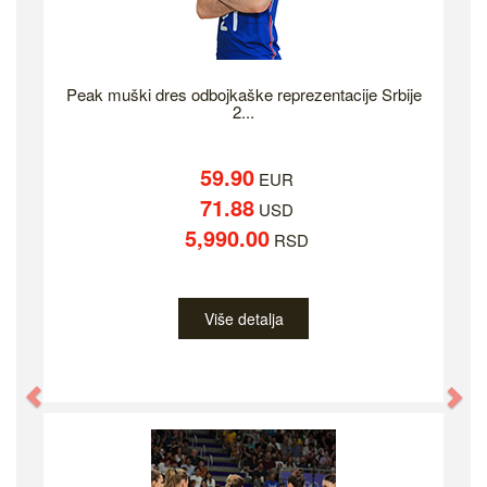
Peak muški dres odbojkaške reprezentacije Srbije
2...
59.90
EUR
71.88
USD
5,990.00
RSD
Više detalja
Previous
Ne