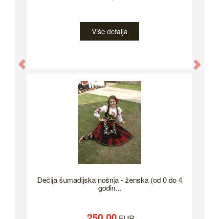
Više detalja
Previous
Nex
Dečija šumadijska nošnja - ženska (od 0 do 4
godin...
250.00
EUR