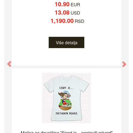
10.90
EUR
13.08
USD
1,190.00
RSD
Više detalja
Previous
Ne
Majica za devojčice "Sport je... postaviti rekord"