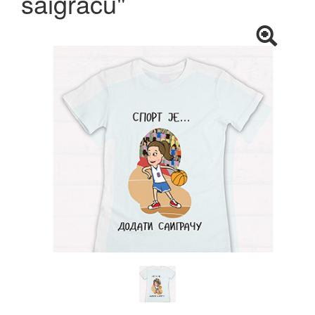
saigraču"