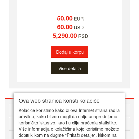
50.00
EUR
60.00
USD
5,290.00
RSD
Dodaj u korpu
Više detalja
Ova web stranica koristi kolačiće
O nama
Kolačiće koristimo kako bi ova Internet strana radila
pravilno, kako bismo mogli da dalje unapređujemo
korisničko iskustvo, kao i u cilju praćenja statistike.
Kako kupovati online
Više informacija o kolačićima koje koristimo možete
dobiti klikom na dugme "Prikaži detalje". klikom na
Korisnički servis