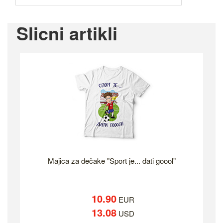
Slicni artikli
Majica za dečake "Sport je... dati goool"
10.90
EUR
13.08
USD