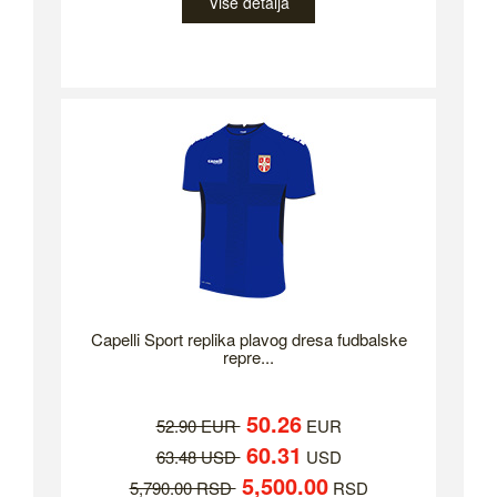
Više detalja
Capelli Sport replika plavog dresa fudbalske
repre...
50.26
52.90 EUR
EUR
60.31
63.48 USD
USD
5,500.00
5,790.00 RSD
RSD