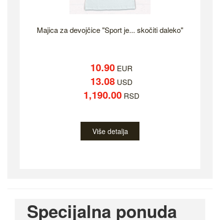
Majica za devojčice "Sport je... skočiti daleko"
10.90
EUR
13.08
USD
1,190.00
RSD
Više detalja
Specijalna ponuda