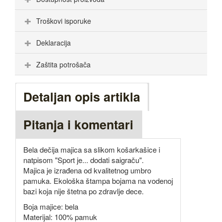
Troškovi isporuke
Deklaracija
Zaštita potrošača
Detaljan opis artikla
Pitanja i komentari
Bela dečija majica sa slikom košarkašice i
natpisom "Sport je... dodati saigraču".
Majica je izrađena od kvalitetnog umbro
pamuka. Ekološka štampa bojama na vodenoj
bazi koja nije štetna po zdravlje dece.
Boja majice: bela
Materijal: 100% pamuk