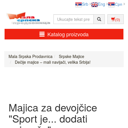
Srb
Eng
Срп
(0)
Katalog proizvoda
Mala Srpska Prodavnica
Srpske Majice
Dečije majice – mali navijači, velika Srbija!
Majica za devojčice
"Sport je... dodati