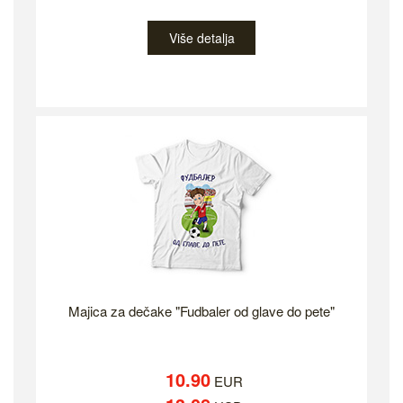
Više detalja
Majica za dečake "Fudbaler od glave do pete"
10.90
EUR