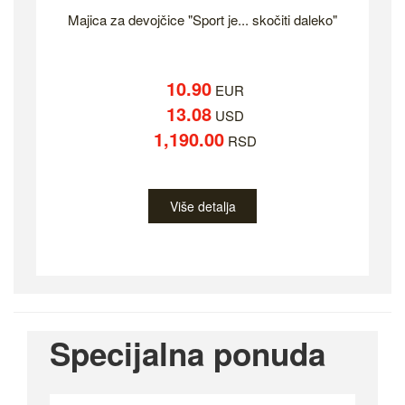
Majica za devojčice "Sport je... skočiti daleko"
10.90
EUR
13.08
USD
1,190.00
RSD
Više detalja
Specijalna ponuda