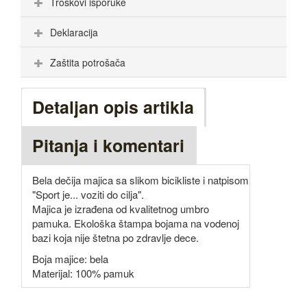
Troškovi isporuke
Deklaracija
Zaštita potrošača
Detaljan opis artikla
Pitanja i komentari
Bela dečija majica sa slikom bicikliste i natpisom
"Sport je... voziti do cilja".
Majica je izrađena od kvalitetnog umbro
pamuka. Ekološka štampa bojama na vodenoj
bazi koja nije štetna po zdravlje dece.
Boja majice: bela
Materijal: 100% pamuk