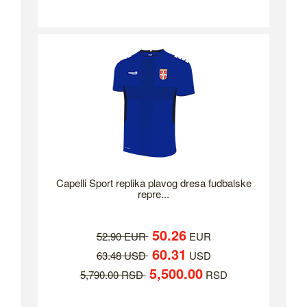
Capelli Sport replika plavog dresa fudbalske
repre...
50.26
52.90 EUR
EUR
60.31
63.48 USD
USD
5,500.00
5,790.00 RSD
RSD