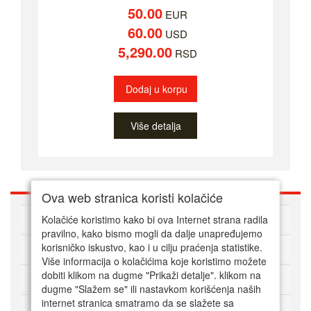
50.00
EUR
60.00
USD
5,290.00
RSD
Dodaj u korpu
Više detalja
Ova web stranica koristi kolačiće
O nama
Kolačiće koristimo kako bi ova Internet strana radila
pravilno, kako bismo mogli da dalje unapređujemo
korisničko iskustvo, kao i u cilju praćenja statistike.
Kako kupovati online
Više informacija o kolačićima koje koristimo možete
dobiti klikom na dugme "Prikaži detalje". klikom na
Korisnički servis
dugme "Slažem se" ili nastavkom korišćenja naših
internet stranica smatramo da se slažete sa
Način plaćanja