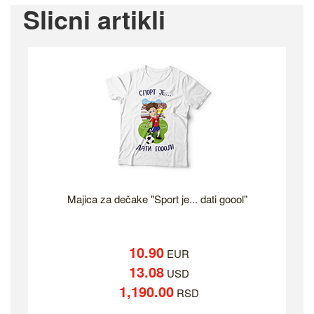
Slicni artikli
Majica za dečake "Sport je... dati goool"
10.90
EUR
13.08
USD
1,190.00
RSD