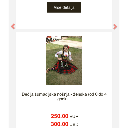
Više detalja
Previous
Nex
Dečija šumadijska nošnja - ženska (od 0 do 4
godin...
250.00
EUR
300.00
USD