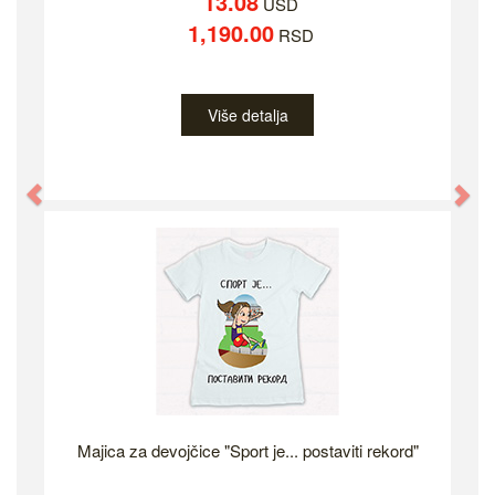
13.08
USD
1,190.00
RSD
Više detalja
Previous
Ne
Majica za devojčice "Sport je... postaviti rekord"