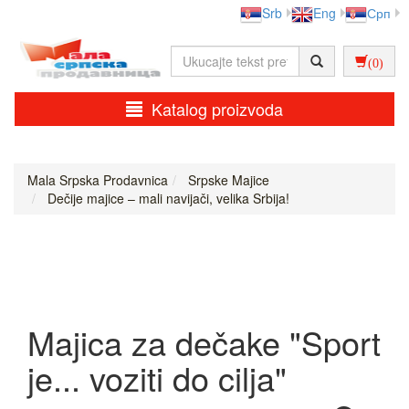
Srb
Eng
Срп
(0)
Katalog proizvoda
Mala Srpska Prodavnica
Srpske Majice
Dečije majice – mali navijači, velika Srbija!
Majica za dečake "Sport
je... voziti do cilja"