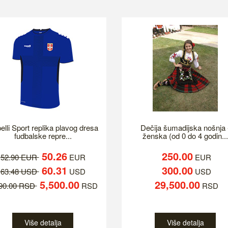
elli Sport replika plavog dresa
Dečija šumadijska nošnja 
fudbalske repre...
ženska (od 0 do 4 godin...
50.26
250.00
52.90 EUR
EUR
EUR
60.31
300.00
63.48 USD
USD
USD
5,500.00
29,500.00
790.00 RSD
RSD
RSD
Više detalja
Više detalja