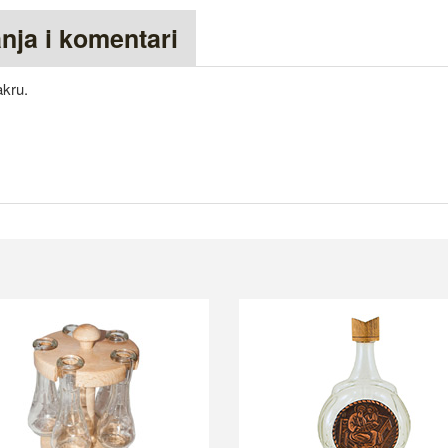
anja i komentari
akru.