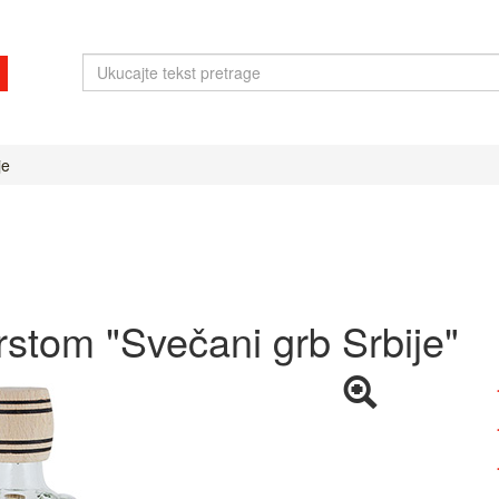
je
rstom "Svečani grb Srbije"