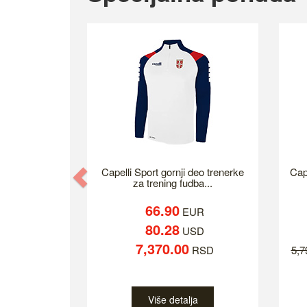
Previous
Capelli Sport gornji deo trenerke
Cap
za trening fudba...
66.90
EUR
80.28
USD
7,370.00
RSD
5,
Više detalja