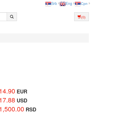
Srb
Eng
Срп
(0)
14.90
EUR
17.88
USD
1,500.00
RSD