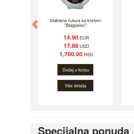
Staklena čutura sa krstom
Previous
"Blagoslov"
14.90
EUR
17.88
USD
1,700.00
RSD
Dodaj u korpu
Više detalja
Specijalna ponuda