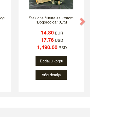
tog
Staklena čutura sa krstom
Next
"Bogorodica" 0,75l
14.80
EUR
17.76
USD
1,490.00
RSD
Dodaj u korpu
Više detalja