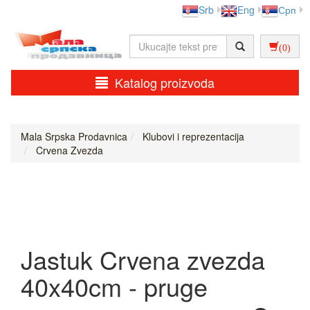
Srb
Eng
Срп
(0)
Katalog proizvoda
Mala Srpska Prodavnica
Klubovi i reprezentacija
Crvena Zvezda
Jastuk Crvena zvezda
40x40cm - pruge