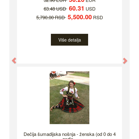
60.31
63.48 USD
USD
5,500.00
5,790.00 RSD
RSD
Više detalja
Previous
Nex
Dečija šumadijska nošnja - ženska (od 0 do 4
godin...