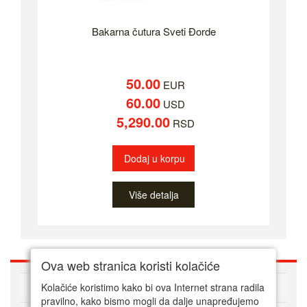
Bakarna čutura Sveti Đorde
50.00
EUR
60.00
USD
5,290.00
RSD
Dodaj u korpu
Više detalja
Ova web stranica koristi kolačiće
O nama
Kolačiće koristimo kako bi ova Internet strana radila
pravilno, kako bismo mogli da dalje unapređujemo