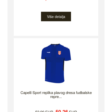
Više detalja
Capelli Sport replika plavog dresa fudbalske
repre...
50.26
52.90 EUR
EUR