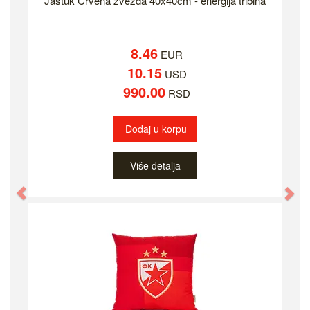
Jastuk Crvena zvezda 40x40cm - energija tribina
8.46
EUR
10.15
USD
990.00
RSD
Dodaj u korpu
Više detalja
Previous
Ne