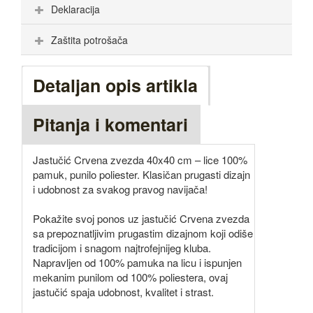
Deklaracija
Zaštita potrošača
Detaljan opis artikla
Pitanja i komentari
Jastučić Crvena zvezda 40x40 cm – lice 100%
pamuk, punilo poliester. Klasičan prugasti dizajn
i udobnost za svakog pravog navijača!
Pokažite svoj ponos uz jastučić Crvena zvezda
sa prepoznatljivim prugastim dizajnom koji odiše
tradicijom i snagom najtrofejnijeg kluba.
Napravljen od 100% pamuka na licu i ispunjen
mekanim punilom od 100% poliestera, ovaj
jastučić spaja udobnost, kvalitet i strast.