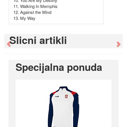
10. You Are My Destiny
11. Walking In Memphis
12. Against the Wind
13. My Way
Slicni artikli
Previous
Ne
Specijalna ponuda