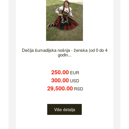
Dečija šumadijska nošnja - ženska (od 0 do 4
godin...
250.00
EUR
300.00
USD
29,500.00
RSD
Više detalja