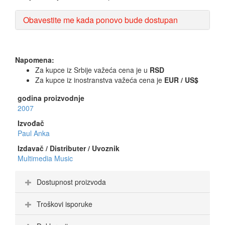
Obavestite me kada ponovo bude dostupan
Napomena:
Za kupce iz Srbije važeća cena je u
RSD
Za kupce iz inostranstva važeća cena je
EUR / US$
godina proizvodnje
2007
Izvođač
Paul Anka
Izdavač / Distributer / Uvoznik
Multimedia Music
Dostupnost proizvoda
Troškovi isporuke