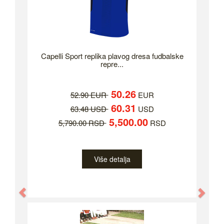
Capelli Sport replika plavog dresa fudbalske
repre...
50.26
52.90 EUR
EUR
60.31
63.48 USD
USD
5,500.00
5,790.00 RSD
RSD
Više detalja
Previous
Nex