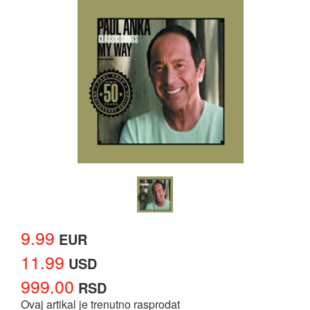
9.99
EUR
11.99
USD
999.00
RSD
Ovaj artikal je trenutno rasprodat