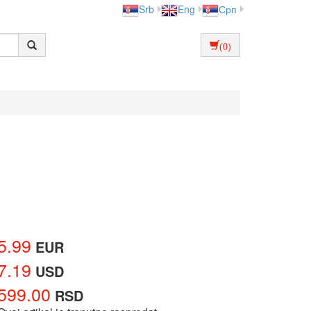
Srb
Eng
Срп
(0)
5.99
EUR
7.19
USD
599.00
RSD