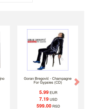
jno
Goran Bregović - Champagne
Next
For Gypsies (CD)
5.99
EUR
7.19
USD
599.00
RSD