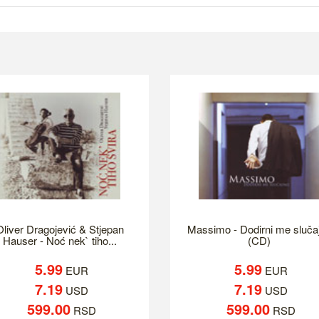
Oliver Dragojević & Stjepan
Massimo - Dodirni me sluča
Hauser - Noć nek` tiho...
(CD)
5.99
5.99
EUR
EUR
7.19
7.19
USD
USD
599.00
599.00
RSD
RSD