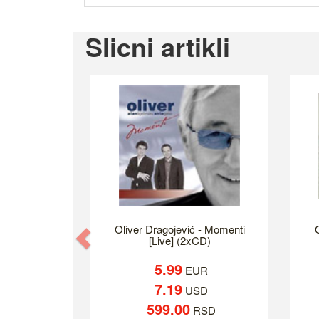
Slicni artikli
Oliver Dragojević - Momenti
Previous
[Live] (2xCD)
5.99
EUR
7.19
USD
599.00
RSD