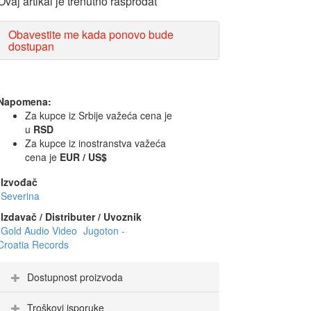
Ovaj artikal je trenutno rasprodat
Obavestite me kada ponovo bude
dostupan
Napomena:
Za kupce iz Srbije važeća cena je
u
RSD
Za kupce iz inostranstva važeća
cena je
EUR / US$
Izvođač
Severina
Izdavač / Distributer / Uvoznik
Gold Audio Video
Jugoton -
Croatia Records
Dostupnost proizvoda
Troškovi isporuke