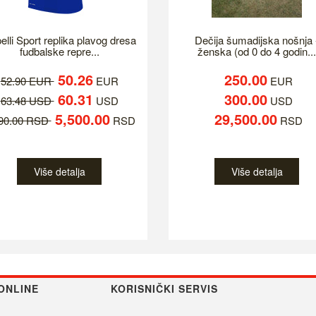
elli Sport replika plavog dresa
Dečija šumadijska nošnja 
fudbalske repre...
ženska (od 0 do 4 godin...
50.26
250.00
52.90 EUR
EUR
EUR
60.31
300.00
63.48 USD
USD
USD
5,500.00
29,500.00
790.00 RSD
RSD
RSD
Više detalja
Više detalja
ONLINE
KORISNIČKI SERVIS