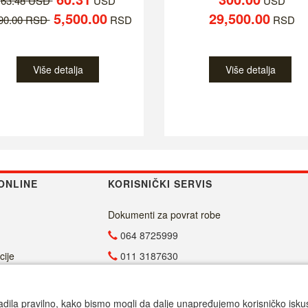
63.48 USD
USD
USD
5,500.00
29,500.00
790.00 RSD
RSD
RSD
Više detalja
Više detalja
ONLINE
KORISNIČKI SERVIS
Dokumenti za povrat robe
064 8725999
cije
011 3187630
011 4029654
info@malasrpskaprodavnica.com
adila pravilno, kako bismo mogli da dalje unapređujemo korisničko iskustv