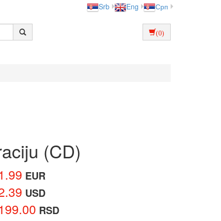
Srb
Eng
Срп
(0)
aciju (CD)
1.99
EUR
2.39
USD
199.00
RSD