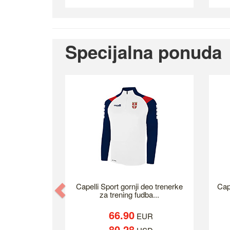
Specijalna ponuda
Previous
Capelli Sport gornji deo trenerke
Cap
za trening fudba...
66.90
EUR
80.28