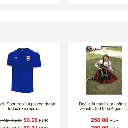
elli Sport replika plavog dresa
Dečija šumadijska nošnja 
fudbalske repre...
ženska (od 0 do 4 godin...
50.26
250.00
52.90 EUR
EUR
EUR
60.31
300.00