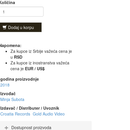
Količina
Dodaj u korpu
Napomena:
Za kupce iz Srbije važeća cena je
u
RSD
Za kupce iz inostranstva važeća
cena je
EUR / US$
godina proizvodnje
2018
Izvođač
Minja Subota
Izdavač / Distributer / Uvoznik
Croatia Records
Gold Audio Video
Dostupnost proizvoda