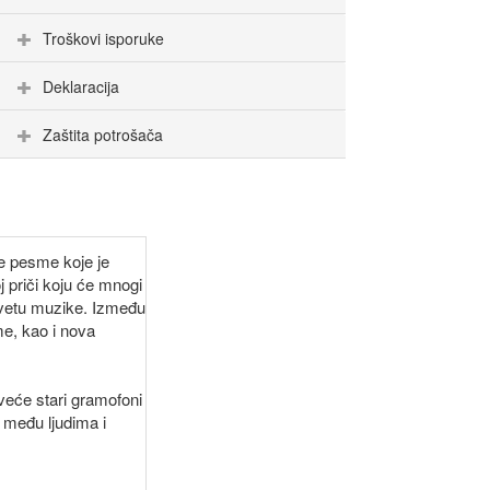
Troškovi isporuke
Deklaracija
Zaštita potrošača
e pesme koje je
 priči koju će mnogi
svetu muzike. Između
me, kao i nova
veće stari gramofoni
 među ljudima i