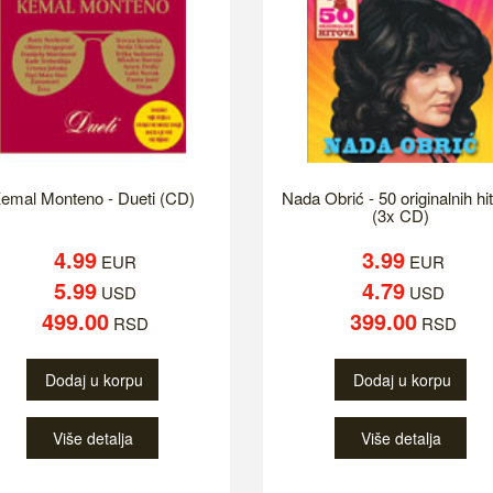
emal Monteno - Dueti (CD)
Nada Obrić - 50 originalnih hi
(3x CD)
4.99
3.99
EUR
EUR
5.99
4.79
USD
USD
499.00
399.00
RSD
RSD
Dodaj u korpu
Dodaj u korpu
Više detalja
Više detalja