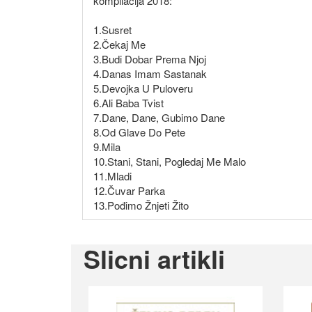
kompilacija 2018:
1.Susret
2.Čekaj Me
3.Budi Dobar Prema Njoj
4.Danas Imam Sastanak
5.Devojka U Puloveru
6.Ali Baba Tvist
7.Dane, Dane, Gubimo Dane
8.Od Glave Do Pete
9.Mila
10.Stani, Stani, Pogledaj Me Malo
11.Mladi
12.Čuvar Parka
13.Pođimo Žnjeti Žito
Slicni artikli