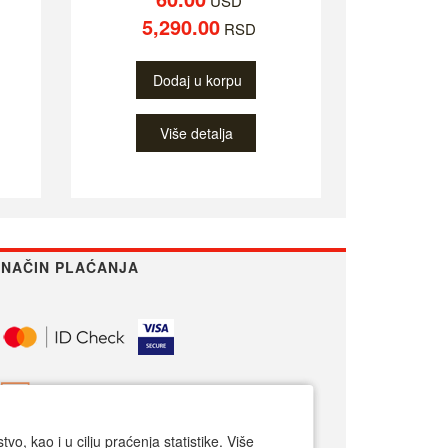
USD
5,290.00
RSD
Dodaj u korpu
Više detalja
NAČIN PLAĆANJA
o, kao i u cilju praćenja statistike. Više