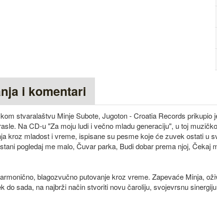
anja i komentari
om stvaralaštvu Minje Subote, Jugoton - Croatia Records prikupio j
asle. Na CD-u "Za moju ludi i večno mladu generaciju", u toj muzičkoj
nja kroz mladost i vreme, ispisane su pesme koje će zuvek ostati u 
 stani pogledaj me malo, Čuvar parka, Budi dobar prema njoj, Čekaj 
harmonično, blagozvučno putovanje kroz vreme. Zapevaće Minja, oži
o sada, na najbrži način stvoriti novu čaroliju, svojevrsnu sinergiju