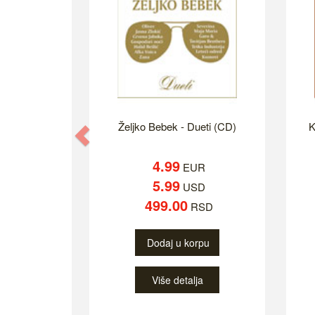
Željko Bebek - Dueti (CD)
K
Previous
4.99
EUR
5.99
USD
499.00
RSD
Dodaj u korpu
Više detalja