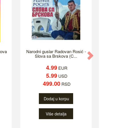
tova
Narodni guslar Radovan Rosić -
Next
Slova sa Brskova (C...
4.99
EUR
5.99
USD
499.00
RSD
Dodaj u korpu
Više detalja