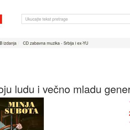
B izdanja
CD zabavna muzika - Srbija i ex-YU
ju ludu i večno mladu gener