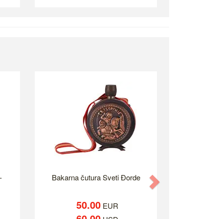
-
Bakarna čutura Sveti Đorde
Next
50.00
EUR
60.00