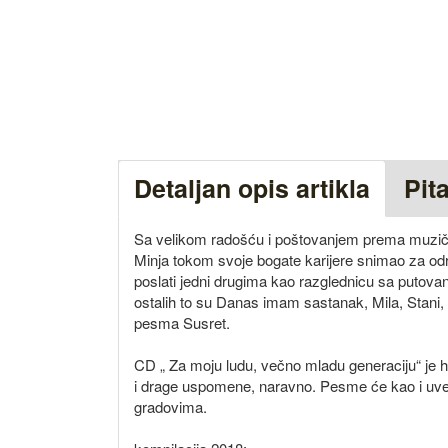
Detaljan opis artikla
Pit
Sa velikom radošću i poštovanjem prema muzičk
Minja tokom svoje bogate karijere snimao za odr
poslati jedni drugima kao razglednicu sa putova
ostalih to su Danas imam sastanak, Mila, Stani,
pesma Susret.
CD „ Za moju ludu, večno mladu generaciju“ je 
i drage uspomene, naravno. Pesme će kao i uvek d
gradovima.