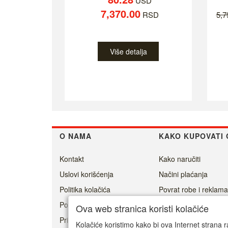
USD
7,370.00
RSD
5,
Više detalja
O NAMA
KAKO KUPOVATI 
Kontakt
Kako naručiti
Uslovi korišćenja
Načini plaćanja
Politika kolačića
Povrat robe i reklama
Politika privatnosti
Isporuka
Ova web stranica koristi kolačiće
Prisoner's Dilemma -
Kolačiće koristimo kako bi ova Internet strana r