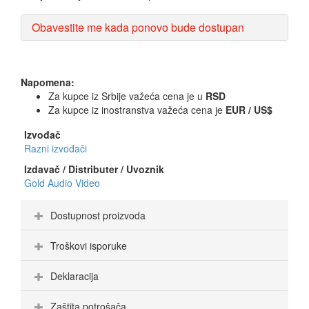
Obavestite me kada ponovo bude dostupan
Napomena:
Za kupce iz Srbije važeća cena je u
RSD
Za kupce iz inostranstva važeća cena je
EUR / US$
Izvođač
Razni izvođači
Izdavač / Distributer / Uvoznik
Gold Audio Video
Dostupnost proizvoda
Troškovi isporuke
Deklaracija
Zaštita potrošača