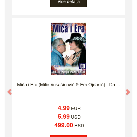
Više detalja
Mića i Era (Milić Vukašinović & Era Ojdanić) - Da ...
Previous
Ne
4.99
EUR
5.99
USD
499.00
RSD