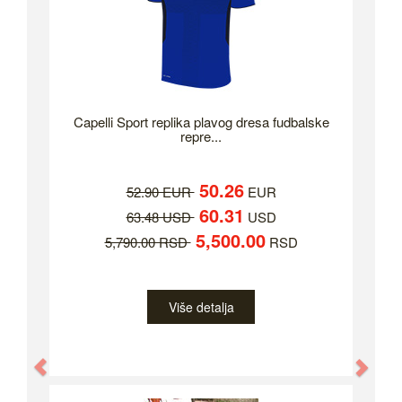
Capelli Sport replika plavog dresa fudbalske
repre...
50.26
52.90 EUR
EUR
60.31
63.48 USD
USD
5,500.00
5,790.00 RSD
RSD
Više detalja
Previous
Nex