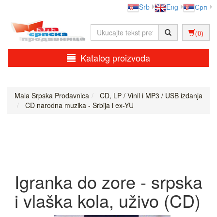
Srb
Eng
Срп
(0)
Katalog proizvoda
Mala Srpska Prodavnica
CD, LP / Vinil i MP3 / USB izdanja
CD narodna muzika - Srbija i ex-YU
Igranka do zore - srpska
i vlaška kola, uživo (CD)