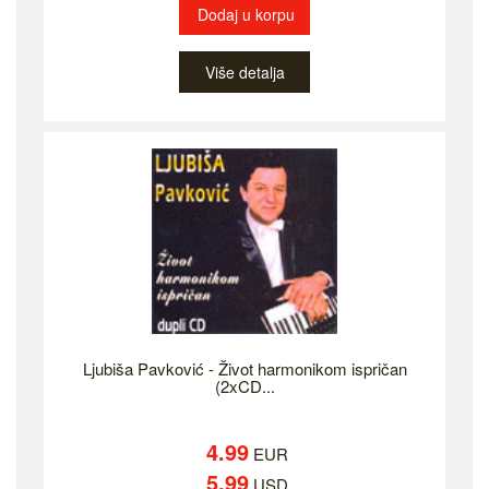
Dodaj u korpu
Više detalja
Ljubiša Pavković - Život harmonikom ispričan
(2xCD...
4.99
EUR
5.99
USD