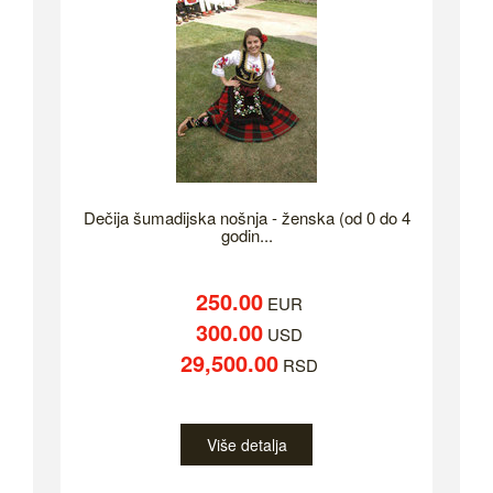
Dečija šumadijska nošnja - ženska (od 0 do 4
godin...
250.00
EUR
300.00
USD
29,500.00
RSD
Više detalja