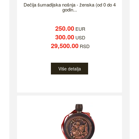
Dečija šumadijska nošnja - ženska (od 0 do 4
godin...
250.00
EUR
300.00
USD
29,500.00
RSD
Više detalja