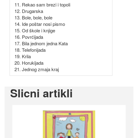
11. Rekao sam brezi i topoli
12. Drugarska
13. Bole, bole, bole
14. Ide poštar nosi pismo
15. Od škole i knjige
16. Povrćijada
17. Bila jednom jedna Kata
18. Telefonijada
19. Krila
20. Horukijada
21. Jednog zmaja kraj
Slicni artikli