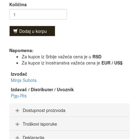
Količina
Dodaj u korpu
Napomena:
Za kupce iz Srbije važeća cena je u
RSD
Za kupce iz inostranstva važeća cena je
EUR / US$
Izvođač
Minja Subota
Izdavač / Distributer / Uvoznik
Pgp-Rts
Dostupnost proizvoda
Troškovi isporuke
Deklaracija