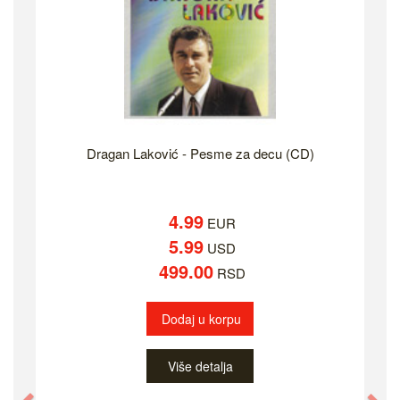
Dragan Laković - Pesme za decu (CD)
4.99
EUR
5.99
USD
499.00
RSD
Dodaj u korpu
Više detalja