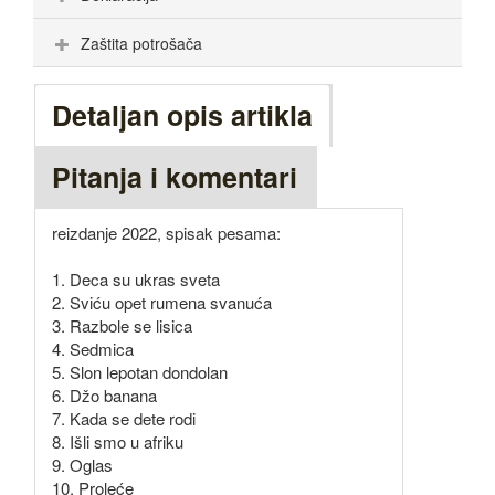
Zaštita potrošača
Detaljan opis artikla
Pitanja i komentari
reizdanje 2022, spisak pesama:
1. Deca su ukras sveta
2. Sviću opet rumena svanuća
3. Razbole se lisica
4. Sedmica
5. Slon lepotan dondolan
6. Džo banana
7. Kada se dete rodi
8. Išli smo u afriku
9. Oglas
10. Proleće