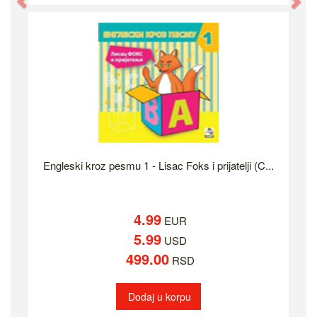
Previous
Ne
Engleski kroz pesmu 1 - Lisac Foks i prijatelji (C...
4.99
EUR
5.99
USD
499.00
RSD
Dodaj u korpu