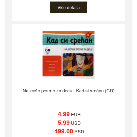
Više detalja
Najlepše pesme za decu - Kad si srećan (CD)
4.99
EUR
5.99
USD
499.00
RSD