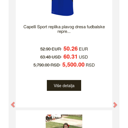
Capelli Sport replika plavog dresa fudbalske
repre...
50.26
52.90 EUR
EUR
60.31
63.48 USD
USD
5,500.00
5,790.00 RSD
RSD
Više detalja
Previous
Nex