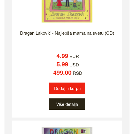
Dragan Laković - Najlepša mama na svetu (CD)
4.99
EUR
5.99
USD
499.00
RSD
Dodaj u korpu
Više detalja