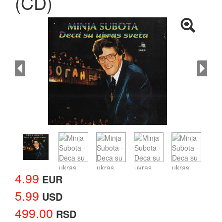
(CD)
4.99
EUR
5.99
USD
499.00
RSD