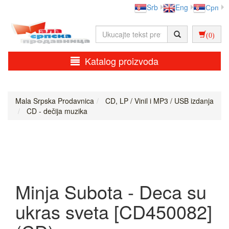
Srb
Eng
Срп
(0)
Katalog proizvoda
Mala Srpska Prodavnica
CD, LP / Vinil i MP3 / USB izdanja
CD - dečija muzika
Minja Subota - Deca su
ukras sveta [CD450082]