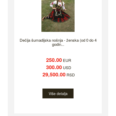
Dečija šumadijska nošnja - ženska (od 0 do 4
godin...
250.00
EUR
300.00
USD
29,500.00
RSD
Više detalja