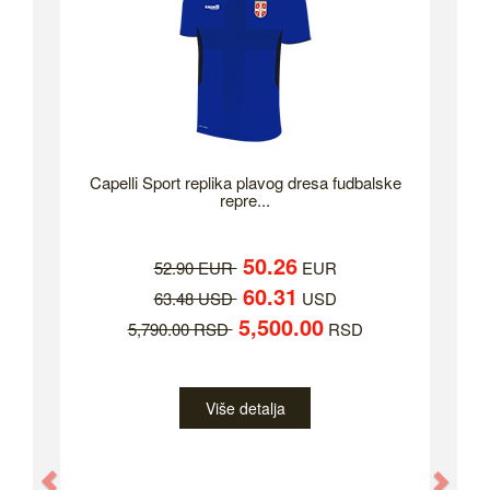
Capelli Sport replika plavog dresa fudbalske
repre...
50.26
52.90 EUR
EUR
60.31
63.48 USD
USD
5,500.00
5,790.00 RSD
RSD
Više detalja
Previous
Nex