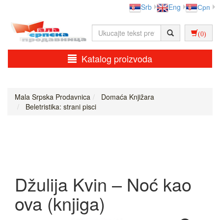
Srb
Eng
Срп
(0)
Katalog proizvoda
Mala Srpska Prodavnica
Domaća Knjižara
Beletristika: strani pisci
Džulija Kvin – Noć kao
ova (knjiga)