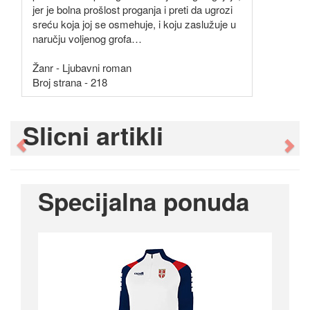
jer je bolna prošlost proganja i preti da ugrozi
sreću koja joj se osmehuje, i koju zaslužuje u
naručju voljenog grofa…
Žanr - Ljubavni roman
Broj strana - 218
Slicni artikli
Previous
Ne
Specijalna ponuda