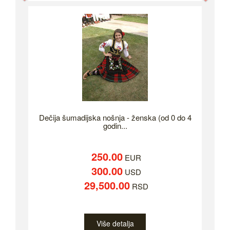
Dečija šumadijska nošnja - ženska (od 0 do 4
godin...
250.00
EUR
300.00
USD
29,500.00
RSD
Više detalja