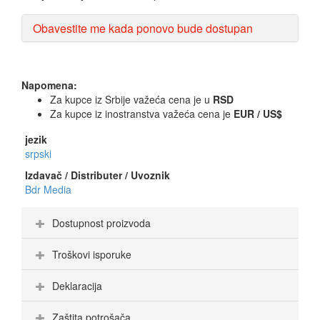
Obavestite me kada ponovo bude dostupan
Napomena:
Za kupce iz Srbije važeća cena je u
RSD
Za kupce iz inostranstva važeća cena je
EUR / US$
jezik
srpski
Izdavač / Distributer / Uvoznik
Bdr Media
Dostupnost proizvoda
Troškovi isporuke
Deklaracija
Zaštita potrošača