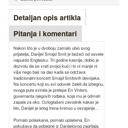
Detaljan opis artikla
Pitanja i komentari
Nakon što je u dvoboju zamalo ubio svog
prijatelja, Danijel Smajd Smit je bežeći od osvete
napustio Englesku. Tri godine kasnije, dobio je
dozvolu da se vrati svojoj kući i to ni manje ni
više nego baš na dan kada se održava
tradicionalni koncert Smajd Smitovih devojaka.
Na koncertu koji su svi oduvek želeli da izbegnu,
ovoga puta svirala je prelepa En Vinters,
guvernanta njegovih rođaka, koja mu je odmah
zapala za oko. Ozloglašeni zavodnik kakav je
bio, Danijel je istog trena krenuo u osvajanje…
Pomalo polaskana, pomalo uplašena, En
pokušava da pobegne iz Danijelovog zagrljaja,