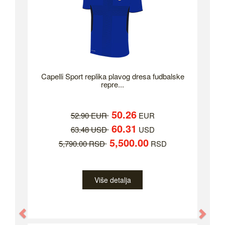
Capelli Sport replika plavog dresa fudbalske
repre...
50.26
52.90 EUR
EUR
60.31
63.48 USD
USD
5,500.00
5,790.00 RSD
RSD
Više detalja
Previous
Nex