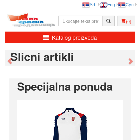
Srb
Eng
Срп
(0)
Katalog proizvoda
Slicni artikli
Previous
Ne
Specijalna ponuda