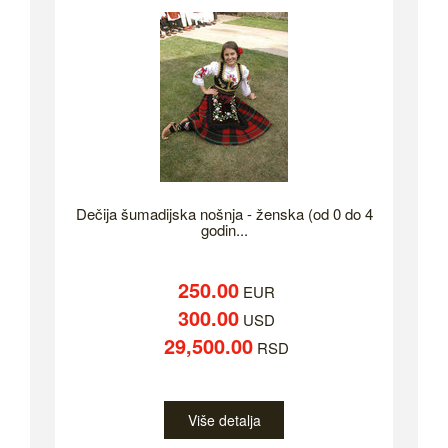
Dečija šumadijska nošnja - ženska (od 0 do 4
godin...
250.00
EUR
300.00
USD
29,500.00
RSD
Više detalja