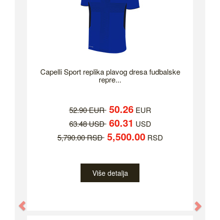
Capelli Sport replika plavog dresa fudbalske
repre...
50.26
52.90 EUR
EUR
60.31
63.48 USD
USD
5,500.00
5,790.00 RSD
RSD
Više detalja
Previous
Nex