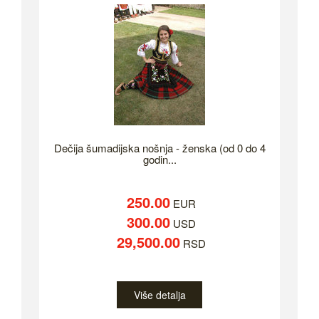
Dečija šumadijska nošnja - ženska (od 0 do 4
godin...
250.00
EUR
300.00
USD
29,500.00
RSD
Više detalja