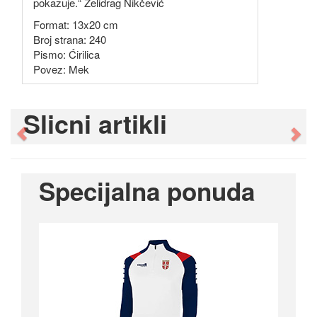
pokazuje.“ Želidrag Nikčević
Format: 13x20 cm
Broj strana: 240
Pismo: Ćirilica
Povez: Mek
Slicni artikli
Previous
Ne
Specijalna ponuda