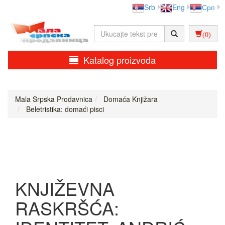
Srb
Eng
Срп
(0)
Katalog proizvoda
Mala Srpska Prodavnica
Domaća Knjižara
Beletristika: domaći pisci
KNJIŽEVNA
RASKRŠĆA: