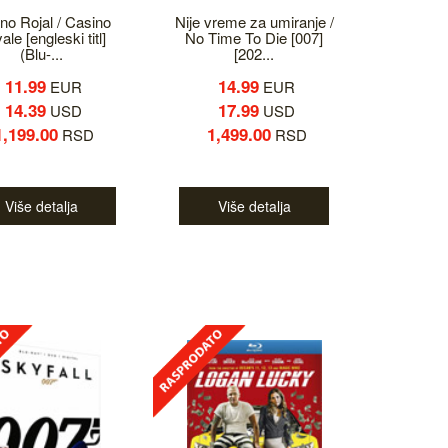
no Rojal / Casino
Nije vreme za umiranje /
le [engleski titl]
No Time To Die [007]
(Blu-...
[202...
11.99
14.99
EUR
EUR
14.39
17.99
USD
USD
1,199.00
1,499.00
RSD
RSD
Više detalja
Više detalja