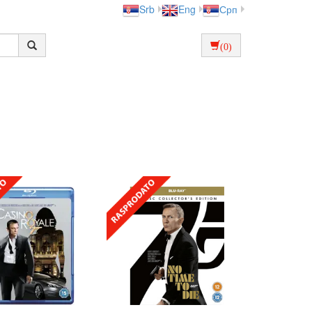
Srb
Eng
Срп
(0)