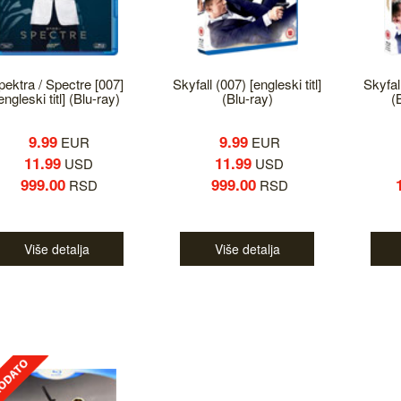
pektra / Spectre [007]
Skyfall (007) [engleski titl]
Skyfall
engleski titl] (Blu-ray)
(Blu-ray)
(
9.99
9.99
EUR
EUR
11.99
11.99
USD
USD
999.00
999.00
RSD
RSD
Više detalja
Više detalja