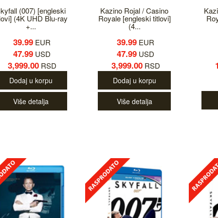
kyfall (007) [engleski
Kazino Rojal / Casino
Kazi
tlovi] (4K UHD Blu-ray
Royale [engleski titlovi]
Roya
+...
(4...
39.99
39.99
EUR
EUR
47.99
47.99
USD
USD
3,999.00
3,999.00
RSD
RSD
Dodaj u korpu
Dodaj u korpu
Više detalja
Više detalja