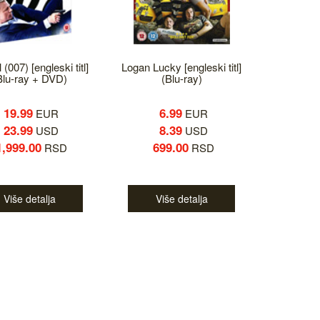
 (007) [engleski titl]
Logan Lucky [engleski titl]
Blu-ray + DVD)
(Blu-ray)
19.99
6.99
EUR
EUR
23.99
8.39
USD
USD
1,999.00
699.00
RSD
RSD
Više detalja
Više detalja