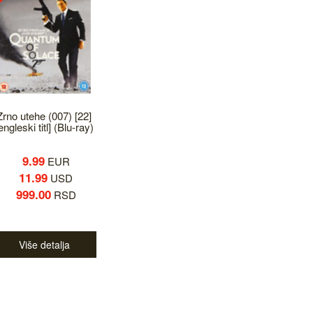
Zrno utehe (007) [22]
engleski titl] (Blu-ray)
9.99
EUR
11.99
USD
999.00
RSD
Više detalja