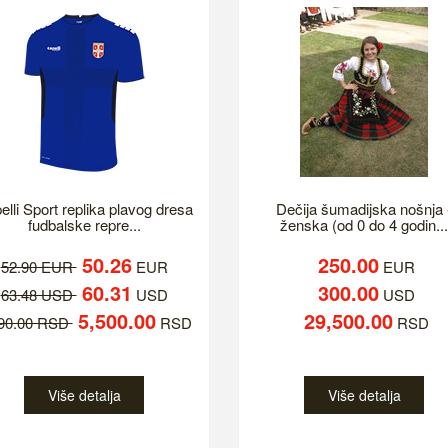
elli Sport replika plavog dresa
Dečija šumadijska nošnja 
fudbalske repre...
ženska (od 0 do 4 godin...
50.26
250.00
52.90 EUR
EUR
EUR
60.31
300.00
63.48 USD
USD
USD
5,500.00
29,500.00
790.00 RSD
RSD
RSD
Više detalja
Više detalja