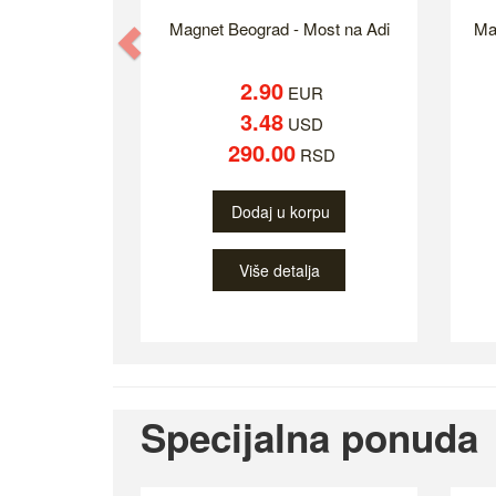
Magnet Beograd - Most na Adi
Ma
Previous
2.90
EUR
3.48
USD
290.00
RSD
Dodaj u korpu
Više detalja
Specijalna ponuda