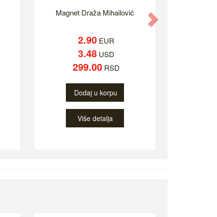
Magnet Draža Mihailović
Next
2.90
EUR
3.48
USD
299.00
RSD
Dodaj u korpu
Više detalja