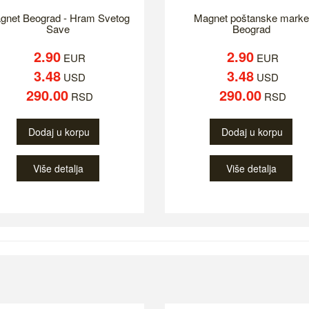
gnet Beograd - Hram Svetog
Magnet poštanske marke
Save
Beograd
2.90
2.90
EUR
EUR
3.48
3.48
USD
USD
290.00
290.00
RSD
RSD
Dodaj u korpu
Dodaj u korpu
Više detalja
Više detalja