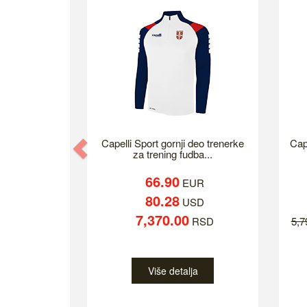
Previous
Capelli Sport gornji deo trenerke
Cap
za trening fudba...
66.90
EUR
80.28
USD
7,370.00
RSD
5,
Više detalja