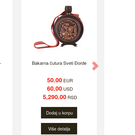
-
Bakarna čutura Sveti Đorde
Next
50.00
EUR
60.00
USD
5,290.00
RSD
Dodaj u korpu
Više detalja