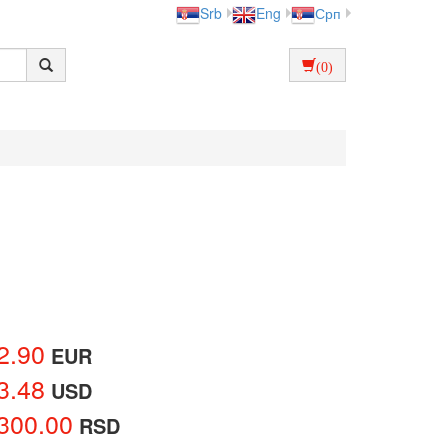
Srb
Eng
Срп
(0)
2.90
EUR
3.48
USD
300.00
RSD