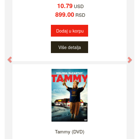
10.79
USD
899.00
RSD
Dodaj u korpu
Više detalja
Previous
Ne
Tammy (DVD)