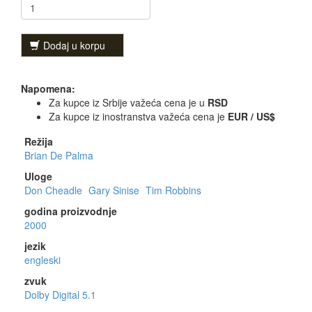
Dodaj u korpu
Napomena:
Za kupce iz Srbije važeća cena je u
RSD
Za kupce iz inostranstva važeća cena je
EUR / US$
Režija
Brian De Palma
Uloge
Don Cheadle
Gary Sinise
Tim Robbins
godina proizvodnje
2000
jezik
engleski
zvuk
Dolby Digital 5.1