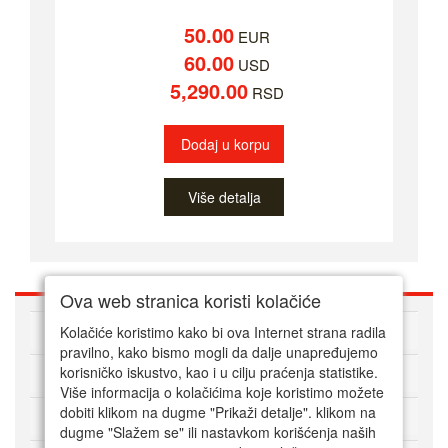
50.00
EUR
60.00
USD
5,290.00
RSD
Dodaj u korpu
Više detalja
Ova web stranica koristi kolačiće
O nama
Kolačiće koristimo kako bi ova Internet strana radila
pravilno, kako bismo mogli da dalje unapređujemo
korisničko iskustvo, kao i u cilju praćenja statistike.
Kako kupovati online
Više informacija o kolačićima koje koristimo možete
dobiti klikom na dugme "Prikaži detalje". klikom na
Korisnički servis
dugme "Slažem se" ili nastavkom korišćenja naših