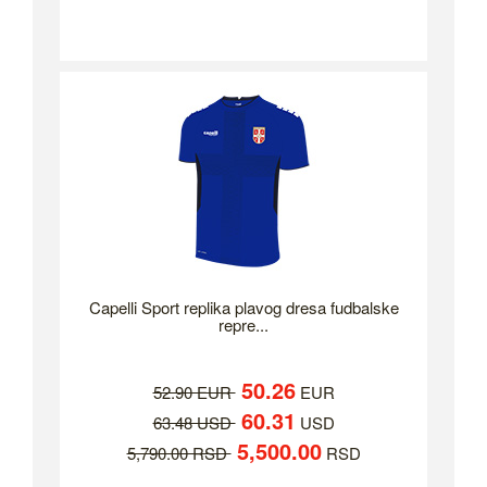
Capelli Sport replika plavog dresa fudbalske
repre...
50.26
52.90 EUR
EUR
60.31
63.48 USD
USD
5,500.00
5,790.00 RSD
RSD