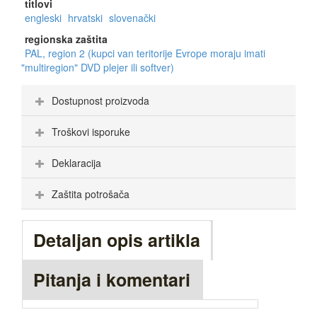
titlovi
engleski
hrvatski
slovenački
regionska zaštita
PAL, region 2 (kupci van teritorije Evrope moraju imati
"multiregion" DVD plejer ili softver)
Dostupnost proizvoda
Troškovi isporuke
Deklaracija
Zaštita potrošača
Detaljan opis artikla
Pitanja i komentari