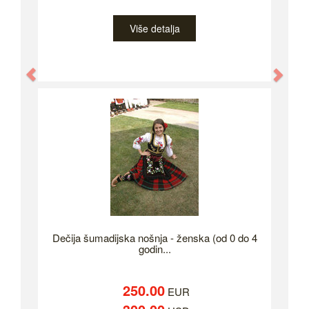
Više detalja
Previous
Nex
Dečija šumadijska nošnja - ženska (od 0 do 4
godin...
250.00
EUR