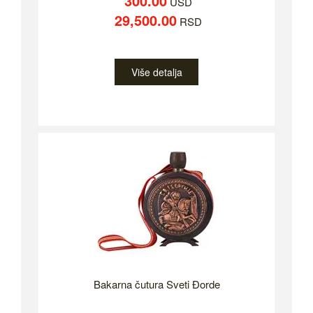
300.00
USD
29,500.00
RSD
Više detalja
Bakarna čutura Sveti Đorde