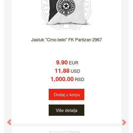
Jastuk "Crno belo" FK Partizan 2967
9.90
EUR
11.88
USD
1,000.00
RSD
Dodaj u korpu
Više detalja
Previous
Ne