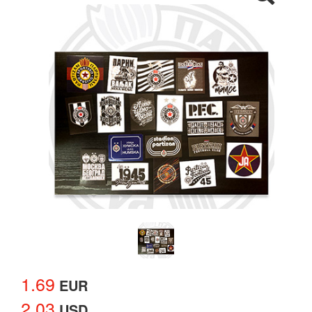
1.69
EUR
2.03
USD