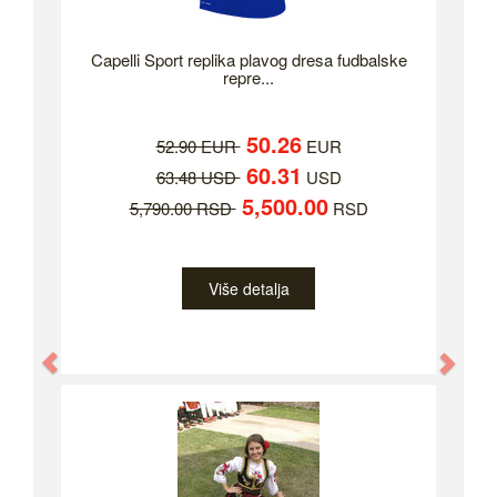
Capelli Sport replika plavog dresa fudbalske
repre...
50.26
52.90 EUR
EUR
60.31
63.48 USD
USD
5,500.00
5,790.00 RSD
RSD
Više detalja
Previous
Nex