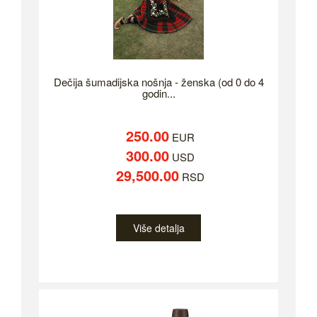
Dečija šumadijska nošnja - ženska (od 0 do 4
godin...
250.00
EUR
300.00
USD
29,500.00
RSD
Više detalja