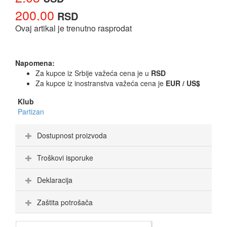
200.00
RSD
Ovaj artikal je trenutno rasprodat
Napomena:
Za kupce iz Srbije važeća cena je u
RSD
Za kupce iz inostranstva važeća cena je
EUR / US$
Klub
Partizan
Dostupnost proizvoda
Troškovi isporuke
Deklaracija
Zaštita potrošača