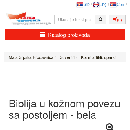
Srb
Eng
Срп
(0)
Katalog proizvoda
Mala Srpska Prodavnica
Suveniri
Kožni artikli, opanci
Biblija u kožnom povezu
sa postoljem - bela