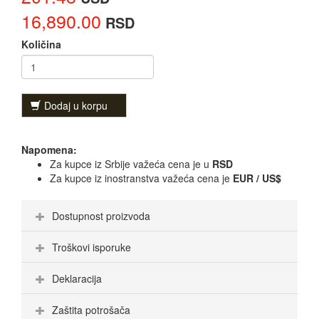
16,890.00
RSD
Količina
Dodaj u korpu
Napomena:
Za kupce iz Srbije važeća cena je u
RSD
Za kupce iz inostranstva važeća cena je
EUR / US$
Dostupnost proizvoda
Troškovi isporuke
Deklaracija
Zaštita potrošača