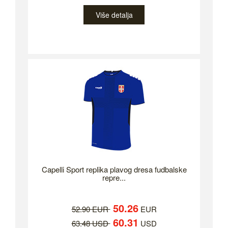
Više detalja
Capelli Sport replika plavog dresa fudbalske
repre...
50.26
52.90 EUR
EUR
60.31
63.48 USD
USD