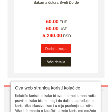
Bakarna čutura Sveti Đorde
50.00
EUR
60.00
USD
5,290.00
RSD
Dodaj u korpu
Više detalja
Ova web stranica koristi kolačiće
O nama
Kolačiće koristimo kako bi ova Internet strana radila
pravilno, kako bismo mogli da dalje unapređujemo
korisničko iskustvo, kao i u cilju praćenja statistike.
Kako kupovati online
Više informacija o kolačićima koje koristimo možete