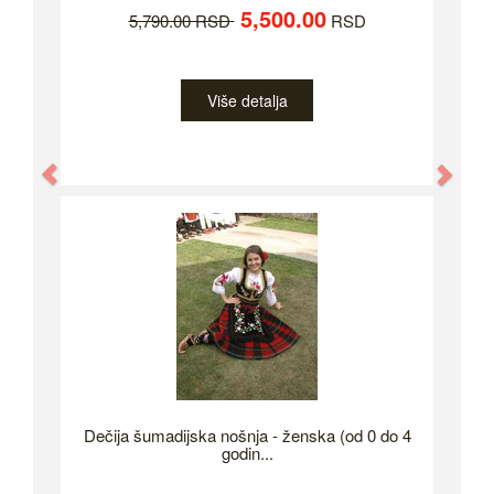
5,500.00
5,790.00 RSD
RSD
Više detalja
Previous
Nex
Dečija šumadijska nošnja - ženska (od 0 do 4
godin...