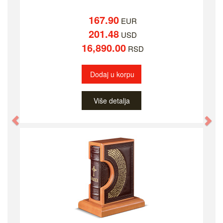
167.90
EUR
201.48
USD
16,890.00
RSD
Dodaj u korpu
Više detalja
Previous
Ne