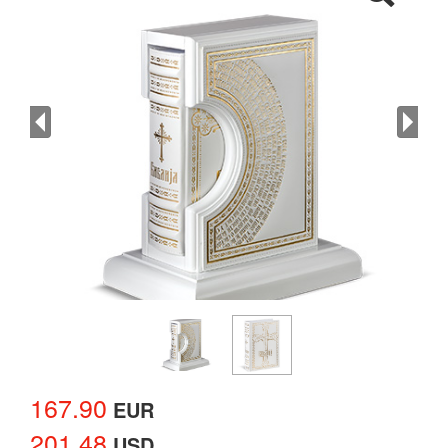
167.90
EUR
201.48
USD