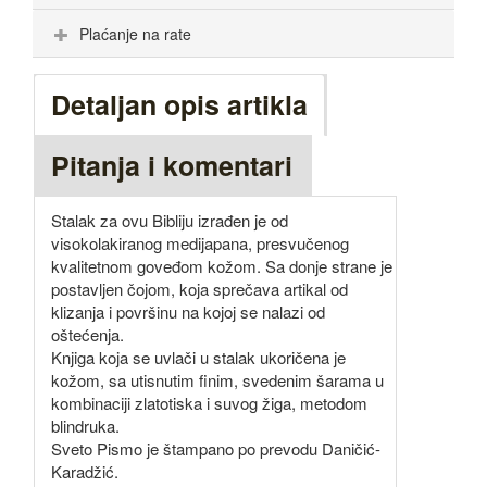
Plaćanje na rate
Detaljan opis artikla
Pitanja i komentari
Stalak za ovu Bibliju izrađen je od
visokolakiranog medijapana, presvučenog
kvalitetnom goveđom kožom. Sa donje strane je
postavljen čojom, koja sprečava artikal od
klizanja i površinu na kojoj se nalazi od
oštećenja.
Knjiga koja se uvlači u stalak ukoričena je
kožom, sa utisnutim finim, svedenim šarama u
kombinaciji zlatotiska i suvog žiga, metodom
blindruka.
Sveto Pismo je štampano po prevodu Daničić-
Karadžić.