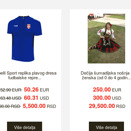
elli Sport replika plavog dresa
Dečija šumadijska nošnja 
fudbalske repre...
ženska (od 0 do 4 godin...
50.26
250.00
52.90 EUR
EUR
EUR
60.31
300.00
63.48 USD
USD
USD
5,500.00
29,500.00
790.00 RSD
RSD
RSD
Više detalja
Više detalja