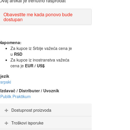
Ovaj artikal je trenutno rasprodat
Obavestite me kada ponovo bude
dostupan
Napomena:
Za kupce iz Srbije važeća cena je
u
RSD
Za kupce iz inostranstva važeća
cena je
EUR / US$
jezik
srpski
Izdavač / Distributer / Uvoznik
Publik Praktikum
Dostupnost proizvoda
Troškovi isporuke