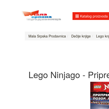
Katalog proizvoda
Mala Srpska Prodavnica
Dečije knjige
Lego knj
Lego Ninjago - Pripre