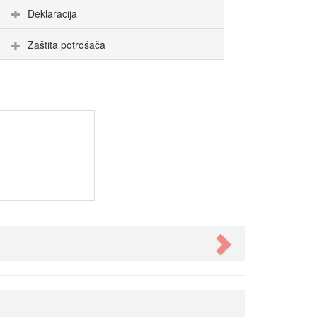
Deklaracija
Zaštita potrošača
Next