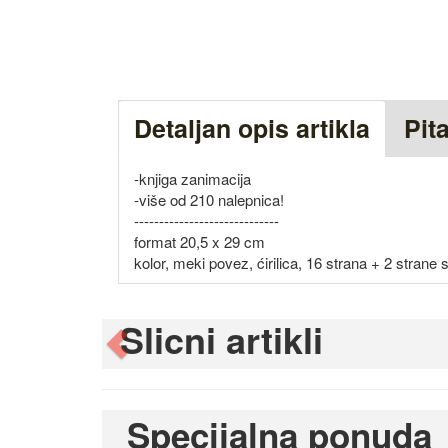
Detaljan opis artikla
Pit
-knjiga zanimacija
-više od 210 nalepnica!
-----------------------------
format 20,5 x 29 cm
kolor, meki povez, ćirilica, 16 strana + 2 strane
Slicni artikli
Previous
Specijalna ponuda