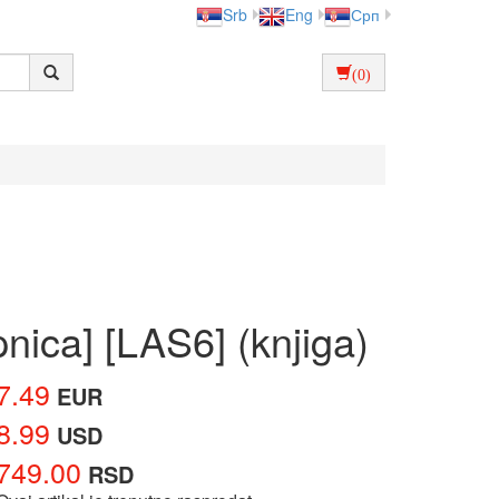
Srb
Eng
Срп
(0)
pnica] [LAS6] (knjiga)
7.49
EUR
8.99
USD
749.00
RSD