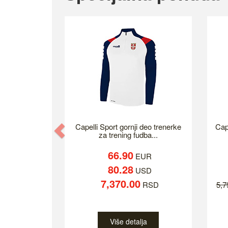
Previous
Capelli Sport gornji deo trenerke
Cap
za trening fudba...
66.90
EUR
80.28
USD
7,370.00
RSD
5,
Više detalja