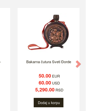
-
Bakarna čutura Sveti Đorde
Next
50.00
EUR
60.00
USD
5,290.00
RSD
Dodaj u korpu