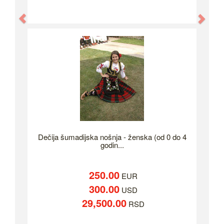
Previous
Nex
Dečija šumadijska nošnja - ženska (od 0 do 4
godin...
250.00
EUR
300.00
USD
29,500.00
RSD