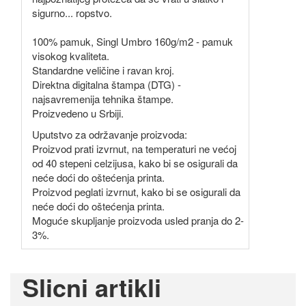
sigurno... ropstvo.
100% pamuk, Singl Umbro 160g/m2 - pamuk
visokog kvaliteta.
Standardne veličine i ravan kroj.
Direktna digitalna štampa (DTG) -
najsavremenija tehnika štampe.
Proizvedeno u Srbiji.
Uputstvo za održavanje proizvoda:
Proizvod prati izvrnut, na temperaturi ne većoj
od 40 stepeni celzijusa, kako bi se osigurali da
neće doći do oštećenja printa.
Proizvod peglati izvrnut, kako bi se osigurali da
neće doći do oštećenja printa.
Moguće skupljanje proizvoda usled pranja do 2-
3%.
Slicni artikli