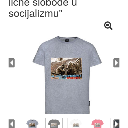
lične slobode u
socijalizmu"