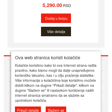
5,290.00
RSD
Dodaj u korpu
Više detalja
Ova web stranica koristi kolačiće
O nama
Kolačiće koristimo kako bi ova Internet strana radila
pravilno, kako bismo mogli da dalje unapređujemo
korisničko iskustvo, kao i u cilju praćenja statistike.
Kako kupovati online
Više informacija o kolačićima koje koristimo možete
dobiti klikom na dugme "Prikaži detalje". klikom na
Korisnički servis
dugme "Slažem se" ili nastavkom korišćenja naših
internet stranica smatramo da se slažete sa
Način plaćanja
upotrebom kolačića.
Prikaži detalje
Slažem se