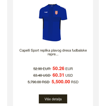
Capelli Sport replika plavog dresa fudbalske
repre...
50.26
52.90 EUR
EUR
60.31
63.48 USD
USD
5,500.00
5,790.00 RSD
RSD
Više detalja