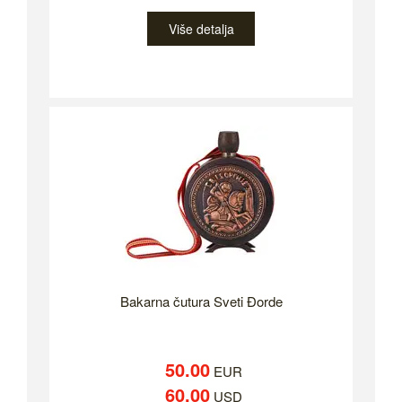
Više detalja
Bakarna čutura Sveti Đorde
50.00
EUR
60.00
USD