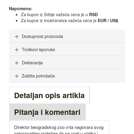
Napomena:
Za kupce iz Srbije važeća cena je u
RSD
Za kupce iz inostranstva važeća cena je
EUR / US$
Dostupnost proizvoda
Troškovi isporuke
Deklaracija
Zaštita potrošača
Detaljan opis artikla
Pitanja i komentari
Direktor beogradskog zoo vrta nagovara svog
najpoznatijeg protežea da se vrati u slatko i