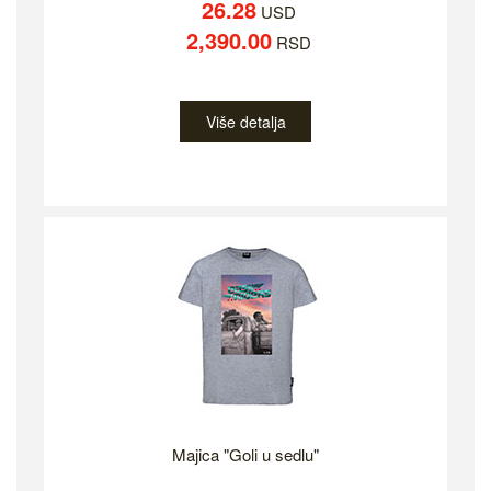
26.28
USD
2,390.00
RSD
Više detalja
Majica "Goli u sedlu"