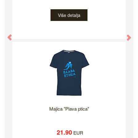
Više detalja
Previous
Ne
Majica "Plava ptica"
21.90
EUR