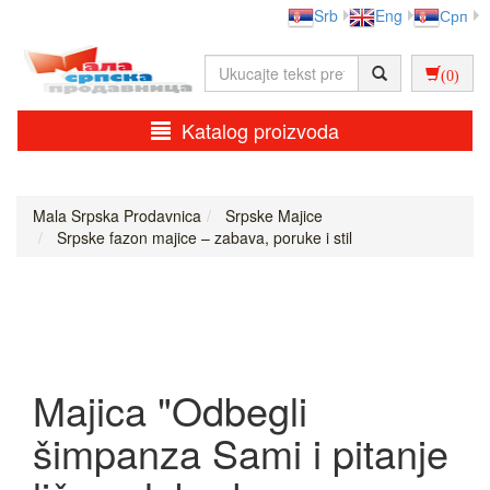
Srb
Eng
Срп
(0)
Katalog proizvoda
Mala Srpska Prodavnica
Srpske Majice
Srpske fazon majice – zabava, poruke i stil
Majica "Odbegli
šimpanza Sami i pitanje