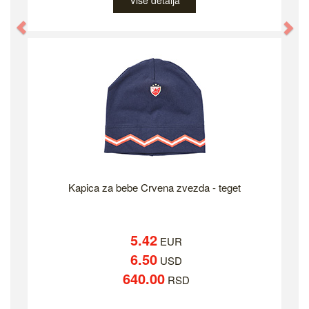
Više detalja
Previous
Ne
Kapica za bebe Crvena zvezda - teget
5.42
EUR
6.50
USD
640.00
RSD