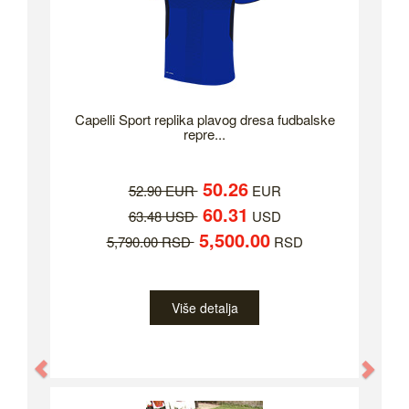
Capelli Sport replika plavog dresa fudbalske
repre...
50.26
52.90 EUR
EUR
60.31
63.48 USD
USD
5,500.00
5,790.00 RSD
RSD
Više detalja
Previous
Nex