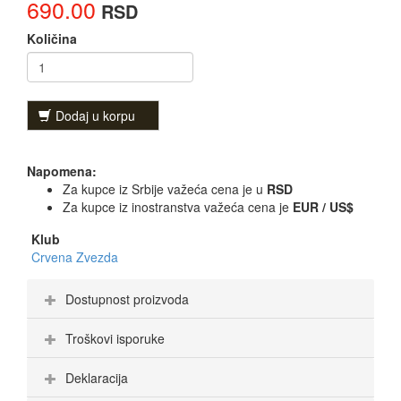
690.00
RSD
Količina
Dodaj u korpu
Napomena:
Za kupce iz Srbije važeća cena je u
RSD
Za kupce iz inostranstva važeća cena je
EUR / US$
Klub
Crvena Zvezda
Dostupnost proizvoda
Troškovi isporuke
Deklaracija