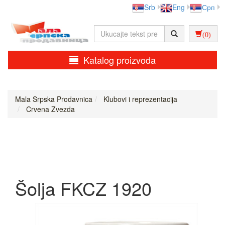
Srb
Eng
Срп
(0)
Katalog proizvoda
Mala Srpska Prodavnica
Klubovi i reprezentacija
Crvena Zvezda
Šolja FKCZ 1920