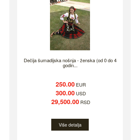
Dečija šumadijska nošnja - ženska (od 0 do 4
godin...
250.00
EUR
300.00
USD
29,500.00
RSD
Više detalja