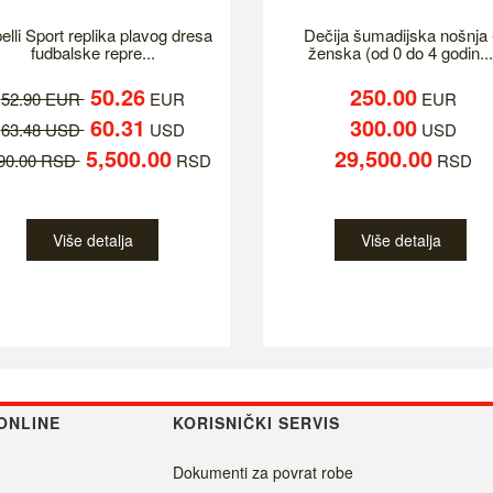
elli Sport replika plavog dresa
Dečija šumadijska nošnja 
fudbalske repre...
ženska (od 0 do 4 godin...
50.26
250.00
52.90 EUR
EUR
EUR
60.31
300.00
63.48 USD
USD
USD
5,500.00
29,500.00
790.00 RSD
RSD
RSD
Više detalja
Više detalja
ONLINE
KORISNIČKI SERVIS
Dokumenti za povrat robe