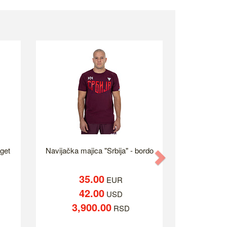
eget
Navijačka majica "Srbija" - bordo
Next
35.00
EUR
42.00
USD
3,900.00
RSD