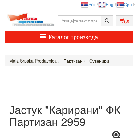
Srb
Eng
Срп
(0)
Каталог производа
Mala Srpska Prodavnica
Партизан
Сувенири
Јастук "Карирани" ФК
Партизан 2959