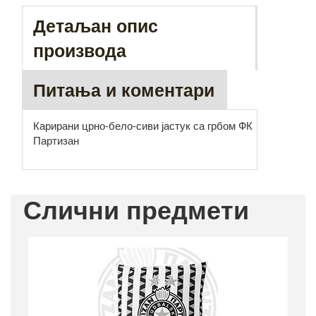
Детаљан опис
производа
Питања и коментари
Карирани црно-бело-сиви јастук са грбом ФК
Партизан
Слични предмети