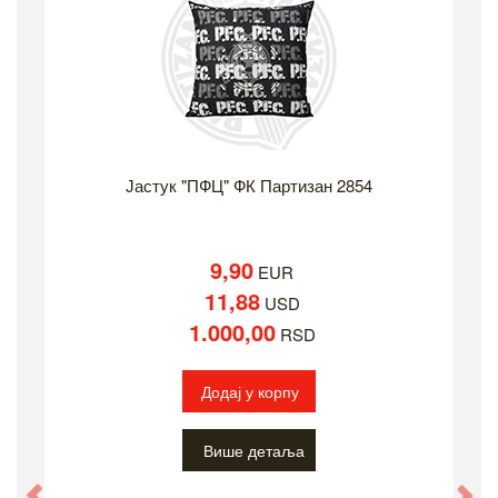
Јастук "ПФЦ" ФК Партизан 2854
9,90
EUR
11,88
USD
1.000,00
RSD
Додај у корпу
Више детаља
Previous
Ne