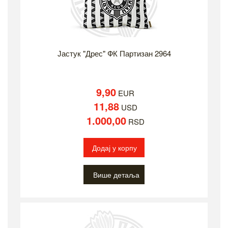
Јастук "Дрес" ФК Партизан 2964
9,90
EUR
11,88
USD
1.000,00
RSD
Додај у корпу
Више детаља