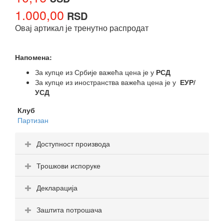
1.000,00
RSD
Овај артикал је тренутно распродат
Напомена:
За купце из Србије важећа цена је у
РСД
За купце из иностранства важећа цена је у
ЕУР/
УСД
Клуб
Партизан
Доступност производа
Трошкови испоруке
Декларација
Заштита потрошача