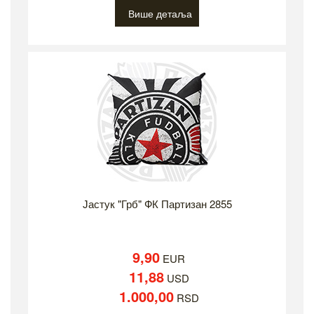
Више детаља
Јастук "Грб" ФК Партизан 2855
9,90
EUR
11,88
USD
1.000,00
RSD