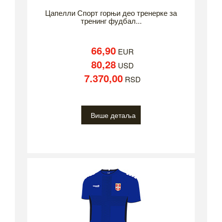
Цапелли Спорт горњи део тренерке за
тренинг фудбал...
66,90
EUR
80,28
USD
7.370,00
RSD
Више детаља