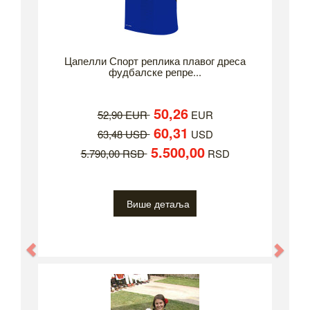
Цапелли Спорт реплика плавог дреса
фудбалске репре...
50,26
52,90 EUR
EUR
60,31
63,48 USD
USD
5.500,00
5.790,00 RSD
RSD
Више детаља
Previous
Nex