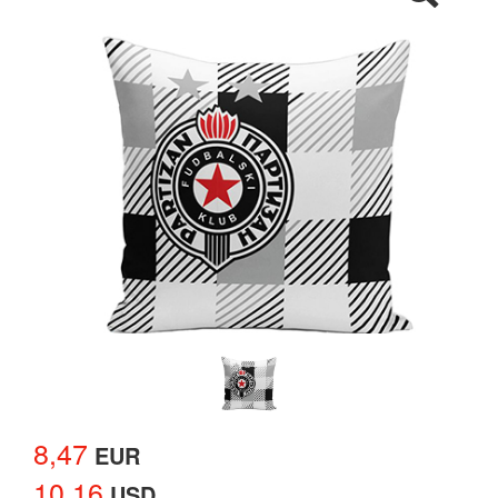
8,47
EUR
10,16
USD