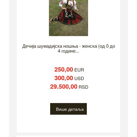
Дечија шумадијска ношња - женска (од 0 до
4 године...
250,00
EUR
300,00
USD
29.500,00
RSD
Више детаља