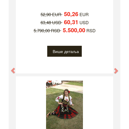
50,26
52,90 EUR
EUR
60,31
63,48 USD
USD
5.500,00
5.790,00 RSD
RSD
Више детаља
Previous
Nex