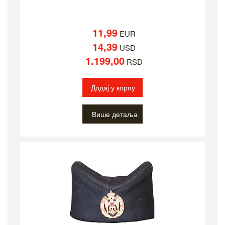
11,99
EUR
14,39
USD
1.199,00
RSD
Додај у корпу
Више детаља