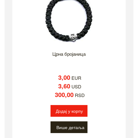
Црна бројаница
3,00
EUR
3,60
USD
300,00
RSD
Додај у корпу
Више детаља