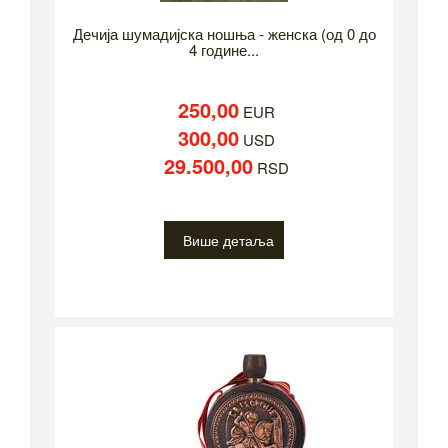
Дечија шумадијска ношња - женска (од 0 до
4 године...
250,00
EUR
300,00
USD
29.500,00
RSD
Више детаља