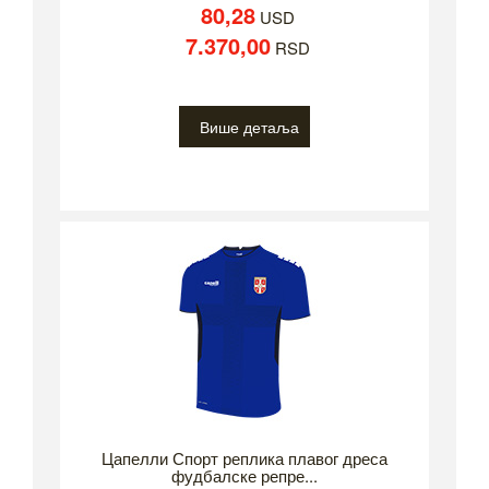
80,28
USD
7.370,00
RSD
Више детаља
Цапелли Спорт реплика плавог дреса
фудбалске репре...