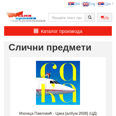
Srb
Eng
Срп
(0)
Каталог производа
Слични предмети
Милица Павловић - Цака [албум 2026] (ЦД)