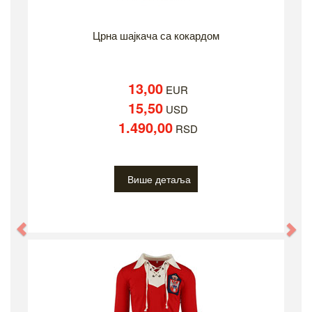
Црна шајкача са кокардом
13,00
EUR
15,50
USD
1.490,00
RSD
Више детаља
Previous
Ne