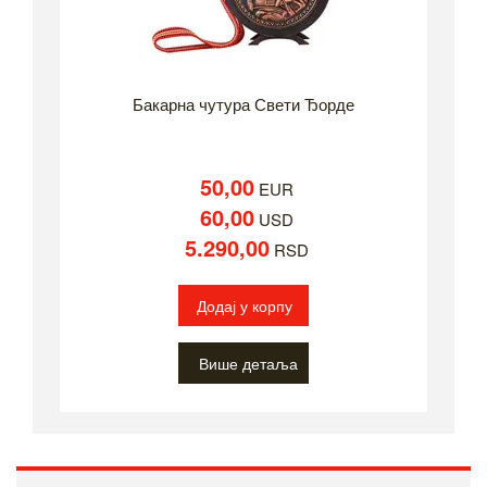
Бакарна чутура Свети Ђорде
50,00
EUR
60,00
USD
5.290,00
RSD
Додај у корпу
Више детаља