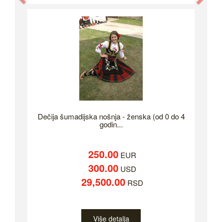
Dečija šumadijska nošnja - ženska (od 0 do 4
godin...
250.00
EUR
300.00
USD
29,500.00
RSD
Više detalja