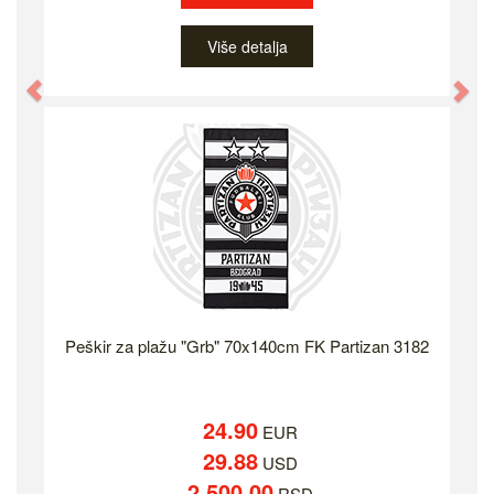
Više detalja
Previous
Ne
Peškir za plažu "Grb" 70x140cm FK Partizan 3182
24.90
EUR
29.88
USD
2,500.00
RSD