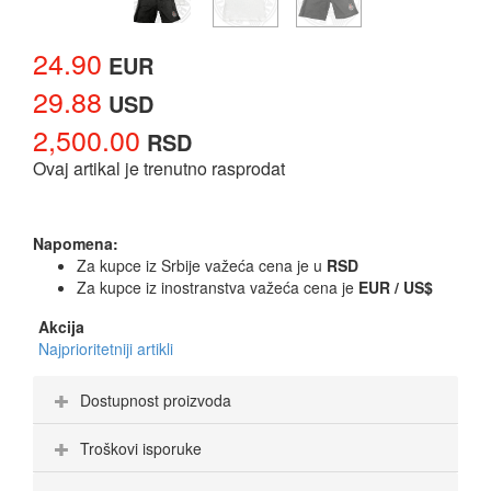
24.90
EUR
29.88
USD
2,500.00
RSD
Ovaj artikal je trenutno rasprodat
Napomena:
Za kupce iz Srbije važeća cena je u
RSD
Za kupce iz inostranstva važeća cena je
EUR / US$
Akcija
Najprioritetniji artikli
Dostupnost proizvoda
Troškovi isporuke