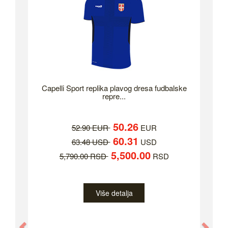
Capelli Sport replika plavog dresa fudbalske
repre...
50.26
52.90 EUR
EUR
60.31
63.48 USD
USD
5,500.00
5,790.00 RSD
RSD
Više detalja
Previous
Nex