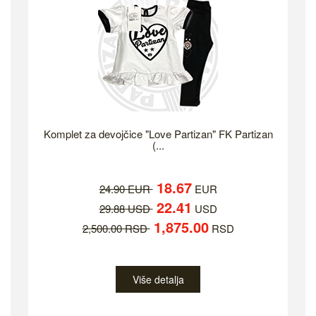
Komplet za devojčice "Love Partizan" FK Partizan
(...
18.67
24.90 EUR
EUR
22.41
29.88 USD
USD
1,875.00
2,500.00 RSD
RSD
Više detalja