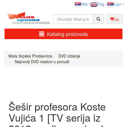
Srb
Eng
Срп
(0)
Katalog proizvoda
Mala Srpska Prodavnica
DVD izdanja
Najnoviji DVD naslovi u ponudi
Šešir profesora Koste
Vujića 1 [TV serija iz