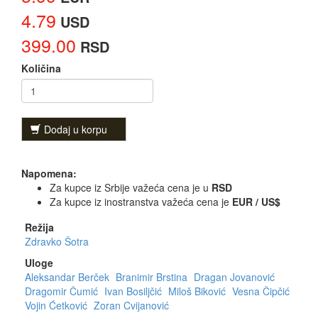
4.79
USD
399.00
RSD
Količina
Dodaj u korpu
Napomena:
Za kupce iz Srbije važeća cena je u
RSD
Za kupce iz inostranstva važeća cena je
EUR / US$
Režija
Zdravko Šotra
Uloge
Aleksandar Berček
Branimir Brstina
Dragan Jovanović
Dragomir Čumić
Ivan Bosiljčić
Miloš Biković
Vesna Čipčić
Vojin Ćetković
Zoran Cvijanović