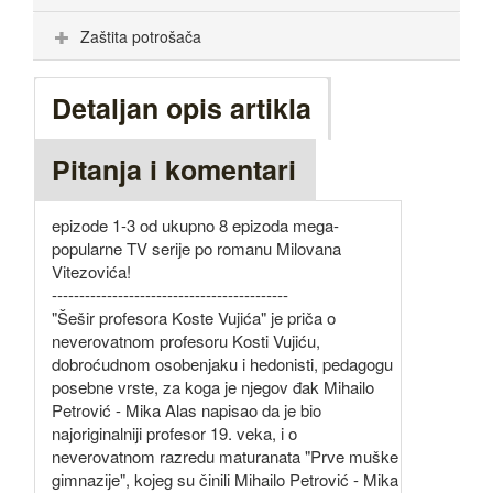
Zaštita potrošača
Detaljan opis artikla
Pitanja i komentari
epizode 1-3 od ukupno 8 epizoda mega-
popularne TV serije po romanu Milovana
Vitezovića!
-------------------------------------------
"Šešir profesora Koste Vujića" je priča o
neverovatnom profesoru Kosti Vujiću,
dobroćudnom osobenjaku i hedonisti, pedagogu
posebne vrste, za koga je njegov đak Mihailo
Petrović - Mika Alas napisao da je bio
najoriginalniji profesor 19. veka, i o
neverovatnom razredu maturanata "Prve muške
gimnazije", kojeg su činili Mihailo Petrović - Mika