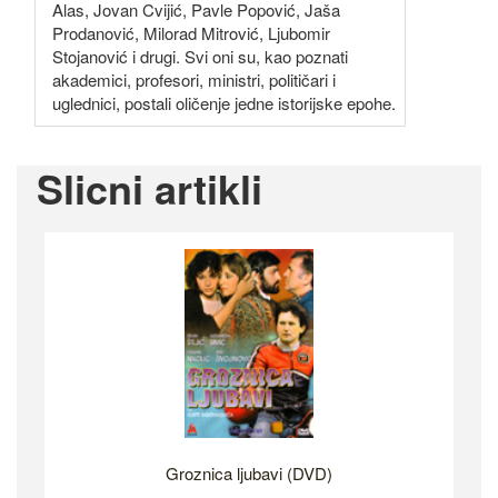
Alas, Jovan Cvijić, Pavle Popović, Jaša
Prodanović, Milorad Mitrović, Ljubomir
Stojanović i drugi. Svi oni su, kao poznati
akademici, profesori, ministri, političari i
uglednici, postali oličenje jedne istorijske epohe.
Slicni artikli
Groznica ljubavi (DVD)