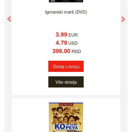
Igmanski marš (DVD)
Previous
Ne
3.99
EUR
4.79
USD
399.00
RSD
Dodaj u korpu
Više detalja