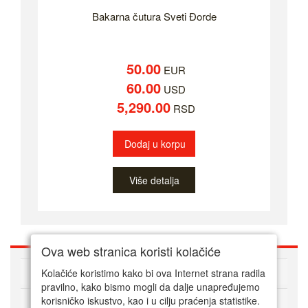
Bakarna čutura Sveti Đorde
50.00
EUR
60.00
USD
5,290.00
RSD
Dodaj u korpu
Više detalja
Ova web stranica koristi kolačiće
O nama
Kolačiće koristimo kako bi ova Internet strana radila
pravilno, kako bismo mogli da dalje unapređujemo
korisničko iskustvo, kao i u cilju praćenja statistike.
Kako kupovati online