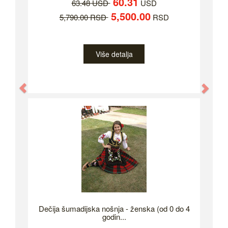
60.31
63.48 USD
USD
5,500.00
5,790.00 RSD
RSD
Više detalja
Previous
Nex
Dečija šumadijska nošnja - ženska (od 0 do 4
godin...