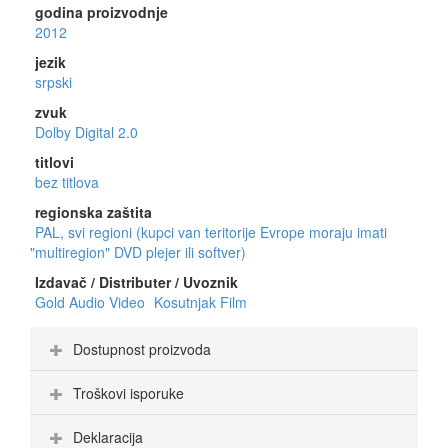
godina proizvodnje
2012
jezik
srpski
zvuk
Dolby Digital 2.0
titlovi
bez titlova
regionska zaštita
PAL, svi regioni (kupci van teritorije Evrope moraju imati
"multiregion" DVD plejer ili softver)
Izdavač / Distributer / Uvoznik
Gold Audio Video
Kosutnjak Film
Dostupnost proizvoda
Troškovi isporuke
Deklaracija