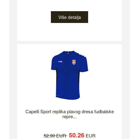
Više detalja
Capelli Sport replika plavog dresa fudbalske
repre...
50.26
52.90 EUR
EUR