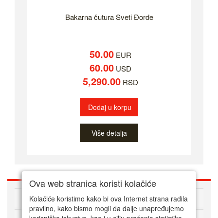
Bakarna čutura Sveti Đorde
50.00
EUR
60.00
USD
5,290.00
RSD
Dodaj u korpu
Više detalja
Ova web stranica koristi kolačiće
O nama
Kolačiće koristimo kako bi ova Internet strana radila
pravilno, kako bismo mogli da dalje unapređujemo