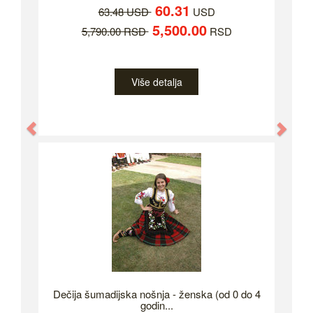
60.31
63.48 USD
USD
5,500.00
5,790.00 RSD
RSD
Više detalja
Previous
Nex
Dečija šumadijska nošnja - ženska (od 0 do 4
godin...