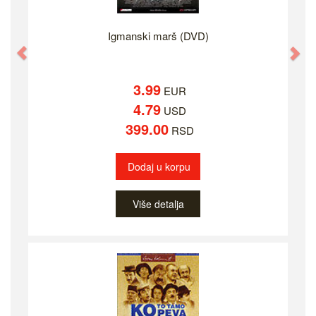
Igmanski marš (DVD)
Previous
Ne
3.99
EUR
4.79
USD
399.00
RSD
Dodaj u korpu
Više detalja