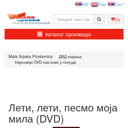
Srb
Eng
Срп
(0)
Каталог производа
Mala Srpska Prodavnica
ДВД издања
Најновији DVD наслови у понуди
Лети, лети, песмо моја
мила (DVD)