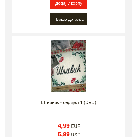
Додај у корпу
Више детаља
Шљивик - серијал 1 (DVD)
4,99
EUR
5,99
USD