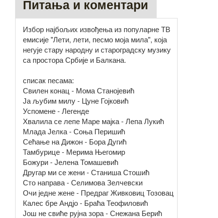
Питања и коментари
Избор најбољих извођења из популарне ТВ
емисије "Лети, лети, песмо моја мила", која
негује стару народну и староградску музику
са простора Србије и Балкана.
списак песама:
Свилен конац - Мома Станојевић
Ја љубим милу - Цуне Гојковић
Успомене - Легенде
Хвалила се лепе Маре мајка - Лепа Лукић
Млада Јелка - Соња Перишић
Сећање на Дижон - Бора Дугић
Тамбурице - Мерима Његомир
Божури - Јелена Томашевић
Другар ми се жени - Станиша Стошић
Сто направа - Селимова Зелчевски
Очи једне жене - Предраг Живковиц Тозовац
Калес бре Андјо - Браћа Теофиловић
Још не свиће рујна зора - Снежана Берић