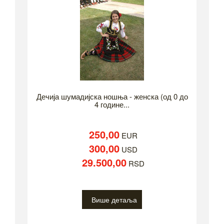
Дечија шумадијска ношња - женска (од 0 до
4 године...
250,00
EUR
300,00
USD
29.500,00
RSD
Више детаља