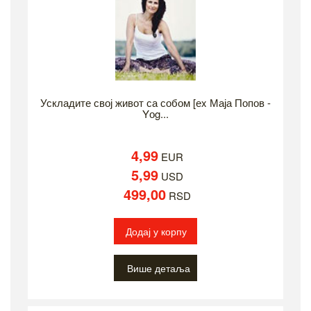
Ускладите свој живот са собом [еx Маја Попов -
Yоg...
4,99
EUR
5,99
USD
499,00
RSD
Додај у корпу
Више детаља