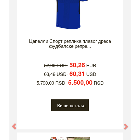
Цапелли Спорт реплика плавог дреса
фудбалске репре...
50,26
52,90 EUR
EUR
60,31
63,48 USD
USD
5.500,00
5.790,00 RSD
RSD
Више детаља
Previous
Nex