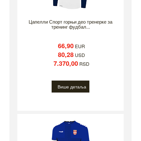
Цапелли Спорт горњи део тренерке за
тренинг фудбал...
66,90
EUR
80,28
USD
7.370,00
RSD
Више детаља