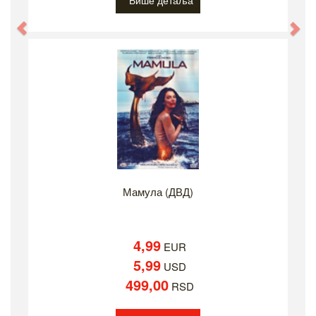
Више детаља
Previous
Ne
Мамула (ДВД)
4,99
EUR
5,99
USD
499,00
RSD