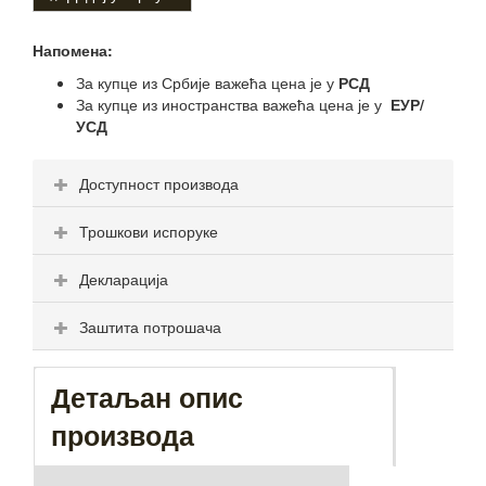
Напомена:
За купце из Србије важећа цена је у
РСД
За купце из иностранства важећа цена је у
ЕУР/
УСД
Доступност производа
Трошкови испоруке
Декларација
Заштита потрошача
Детаљан опис
производа