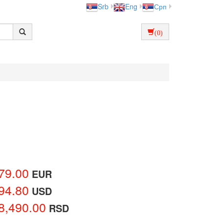
Srb
Eng
Срп
(0)
79.00
EUR
94.80
USD
8,490.00
RSD