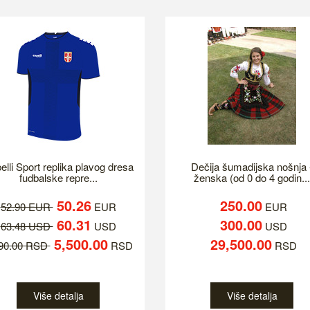
elli Sport replika plavog dresa
Dečija šumadijska nošnja 
fudbalske repre...
ženska (od 0 do 4 godin...
50.26
250.00
52.90 EUR
EUR
EUR
60.31
300.00
63.48 USD
USD
USD
5,500.00
29,500.00
790.00 RSD
RSD
RSD
Više detalja
Više detalja