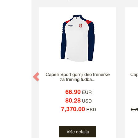
Previous
Capelli Sport gornji deo trenerke
Cap
za trening fudba...
66.90
EUR
80.28
USD
7,370.00
RSD
5,
Više detalja