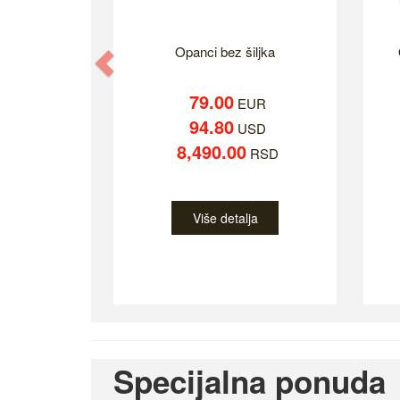
Opanci bez šiljka
Previous
79.00
EUR
94.80
USD
8,490.00
RSD
Više detalja
Specijalna ponuda