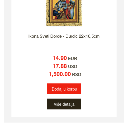
Ikona Sveti Đorđe - Đurđic 22x16,5cm
14.90
EUR
17.88
USD
1,500.00
RSD
Dodaj u korpu
Više detalja