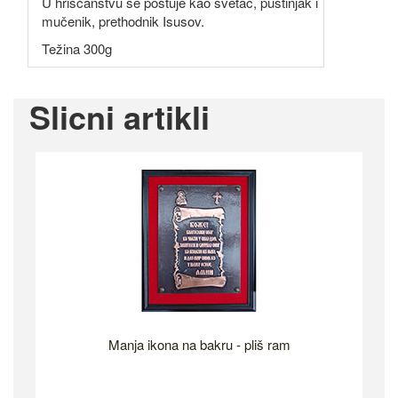
U hrišćanstvu se poštuje kao svetac, pustinjak i
mučenik, prethodnik Isusov.
Težina 300g
Slicni artikli
Manja ikona na bakru - pliš ram