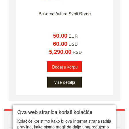
Bakarna čutura Sveti Đorde
50.00
EUR
60.00
USD
5,290.00
RSD
Dodaj u korpu
Više detalja
Ova web stranica koristi kolačiće
O nama
Kolačiće koristimo kako bi ova Internet strana radila
pravilno, kako bismo mogli da dalje unapređujemo