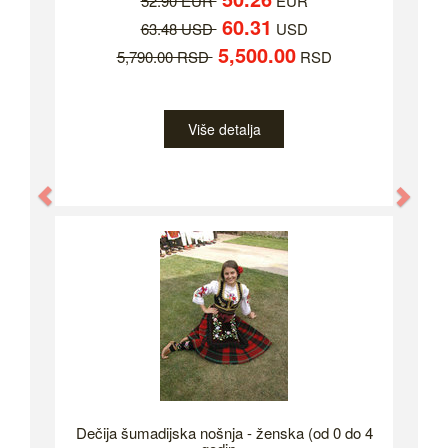
52.90 EUR
EUR
60.31
63.48 USD
USD
5,500.00
5,790.00 RSD
RSD
Više detalja
Previous
Nex
Dečija šumadijska nošnja - ženska (od 0 do 4