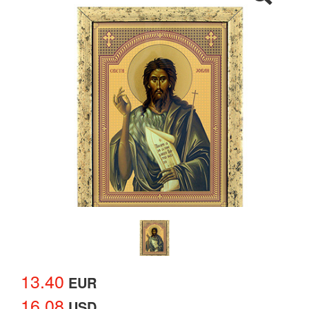
13.40
EUR
16.08
USD