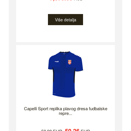
Više detalja
Capelli Sport replika plavog dresa fudbalske
repre...
50.26