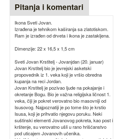
Pitanja i komentari
Ikona Sveti Jovan.
Izrađena je tehnikom kaširanja sa zlatotiskom.
Ram je izrađen od drveta i ikona je zastakljena.
Dimenzije: 22 x 16,5 x 1,5 cm
Sveti Jovan Krstitelj - Jovanjdan (20. januar)
Jovan Krstitelj bio je jevrejski asketski
propovednik iz 1. veka koji je vršio obredna
kupanja na reci Jordan.
Jovan Krstitelj je pozivao ljude na pokajanje i
okretanje Bogu. Bio je važna religijska ličnost 1.
veka, čiji je pokret verovatno bio masovniji od
Isusovog. Najpoznatiji je po tome što je krstio
Isusa, koji je prihvatio njegovu poruku. Neki
suštinski elementi Jovanovog pokreta, kao post i
krštenje, su verovatno ušli u rano hrišćanstvo
pod uticajem Jovanovih učenika.