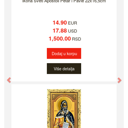
Ikona Sveti Apostoli Petar i Pavle 22x16,5cm
14.90
EUR
17.88
USD
1,500.00
RSD
Dodaj u korpu
Više detalja
Previous
Ne