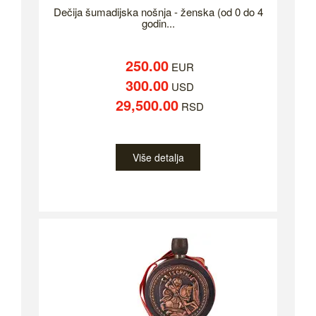
Dečija šumadijska nošnja - ženska (od 0 do 4
godin...
250.00
EUR
300.00
USD
29,500.00
RSD
Više detalja