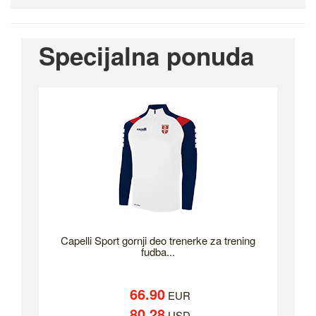
Specijalna ponuda
Capelli Sport gornji deo trenerke za trening
fudba...
66.90
EUR
80.28
USD