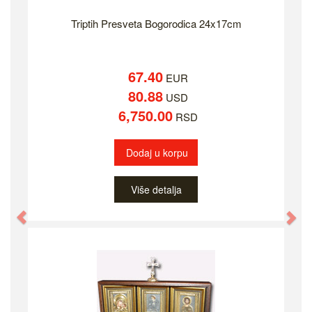
Triptih Presveta Bogorodica 24x17cm
67.40
EUR
80.88
USD
6,750.00
RSD
Dodaj u korpu
Više detalja
Previous
Ne