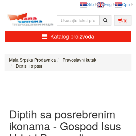
Srb
Eng
Срп
(0)
Katalog proizvoda
Mala Srpska Prodavnica
Pravoslavni kutak
Diptisi i triptisi
Diptih sa posrebrenim
ikonama - Gospod Isus