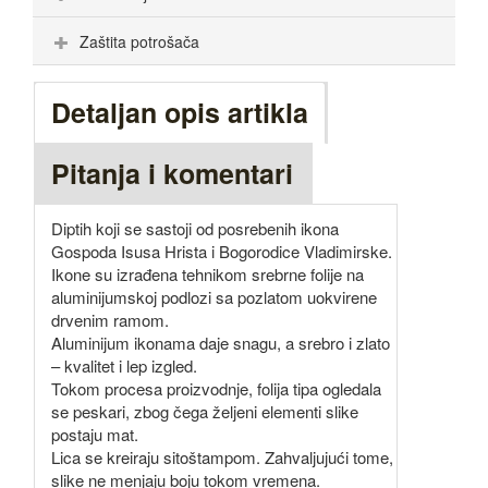
Zaštita potrošača
Detaljan opis artikla
Pitanja i komentari
Diptih koji se sastoji od posrebenih ikona
Gospoda Isusa Hrista i Bogorodice Vladimirske.
Ikone su izrađena tehnikom srebrne folije na
aluminijumskoj podlozi sa pozlatom uokvirene
drvenim ramom.
Aluminijum ikonama daje snagu, a srebro i zlato
– kvalitet i lep izgled.
Tokom procesa proizvodnje, folija tipa ogledala
se peskari, zbog čega željeni elementi slike
postaju mat.
Lica se kreiraju sitoštampom. Zahvaljujući tome,
slike ne menjaju boju tokom vremena.