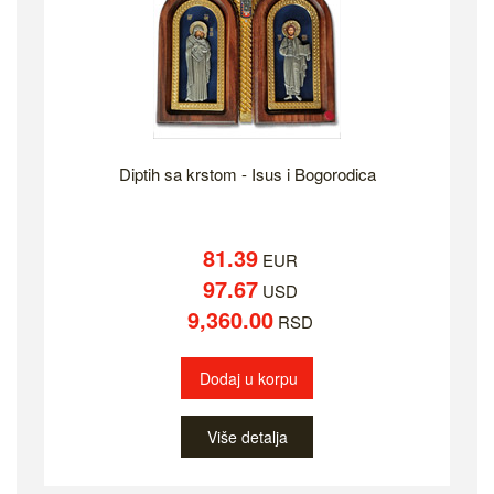
Diptih sa krstom - Isus i Bogorodica
81.39
EUR
97.67
USD
9,360.00
RSD
Dodaj u korpu
Više detalja