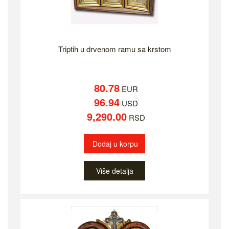
Triptih u drvenom ramu sa krstom
80.78
EUR
96.94
USD
9,290.00
RSD
Dodaj u korpu
Više detalja