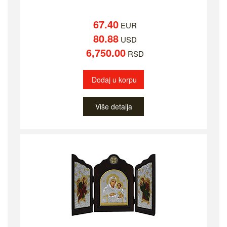
67.40
EUR
80.88
USD
6,750.00
RSD
Dodaj u korpu
Više detalja