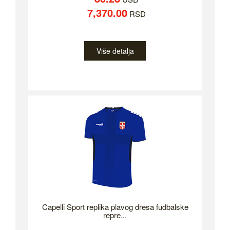
7,370.00
RSD
Više detalja
Capelli Sport replika plavog dresa fudbalske
repre...