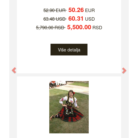
50.26
52.90 EUR
EUR
60.31
63.48 USD
USD
5,500.00
5,790.00 RSD
RSD
Više detalja
Previous
Nex