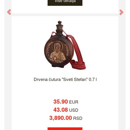
Više detalja
Previous
Ne
Drvena čutura "Sveti Stefan" 0.7 l
35.90
EUR
43.08
USD
3,890.00
RSD