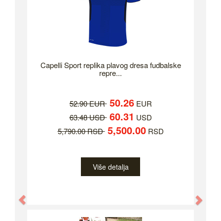
Capelli Sport replika plavog dresa fudbalske
repre...
50.26
52.90 EUR
EUR
60.31
63.48 USD
USD
5,500.00
5,790.00 RSD
RSD
Više detalja
Previous
Nex