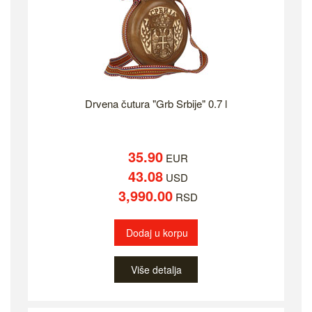
Drvena čutura "Grb Srbije" 0.7 l
35.90
EUR
43.08
USD
3,990.00
RSD
Dodaj u korpu
Više detalja