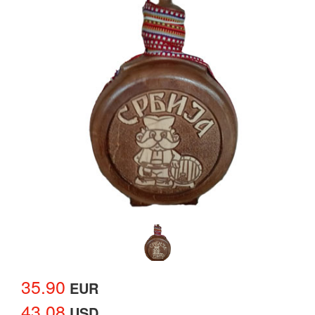
35.90
EUR
43.08
USD