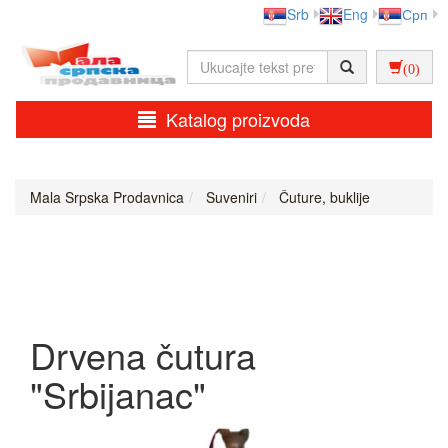
Srb
Eng
Срп
(0)
Katalog proizvoda
Mala Srpska Prodavnica
Suveniri
Čuture, buklije
Drvena čutura
"Srbijanac"