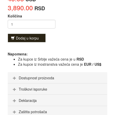
3,890.00
RSD
Količina
Dodaj u korpu
Napomena:
Za kupce iz Srbije važeća cena je u
RSD
Za kupce iz inostranstva važeća cena je
EUR / US$
Dostupnost proizvoda
Troškovi isporuke
Deklaracija
Zaštita potrošača