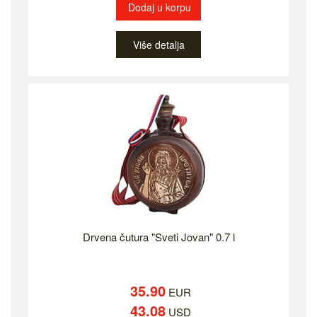
Dodaj u korpu
Više detalja
Drvena čutura "Sveti Jovan" 0.7 l
35.90
EUR
43.08
USD