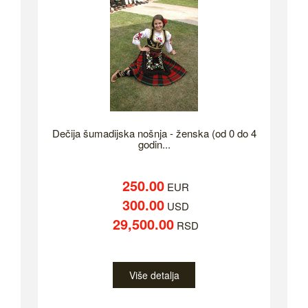
Dečija šumadijska nošnja - ženska (od 0 do 4
godin...
250.00
EUR
300.00
USD
29,500.00
RSD
Više detalja