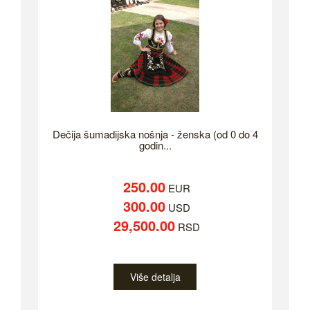
Dečija šumadijska nošnja - ženska (od 0 do 4
godin...
250.00
EUR
300.00
USD
29,500.00
RSD
Više detalja