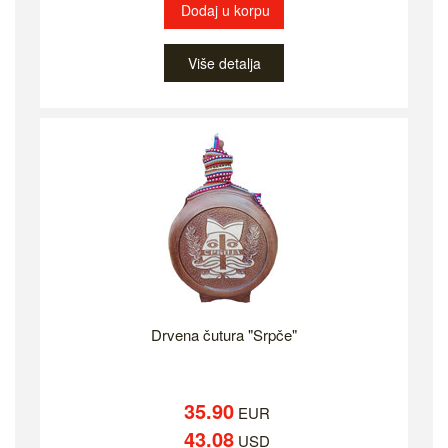
Dodaj u korpu
Više detalja
Drvena čutura "Srpče"
35.90
EUR
43.08
USD