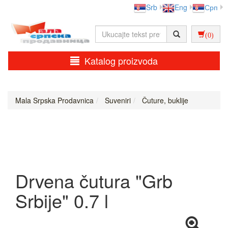
Srb
Eng
Срп
(0)
Katalog proizvoda
Mala Srpska Prodavnica
Suveniri
Čuture, buklije
Drvena čutura "Grb
Srbije" 0.7 l