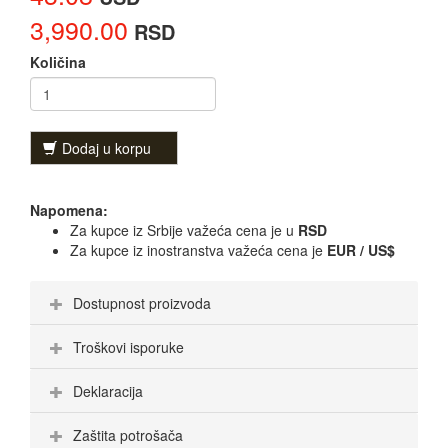
3,990.00
RSD
Količina
Dodaj u korpu
Napomena:
Za kupce iz Srbije važeća cena je u
RSD
Za kupce iz inostranstva važeća cena je
EUR / US$
Dostupnost proizvoda
Troškovi isporuke
Deklaracija
Zaštita potrošača