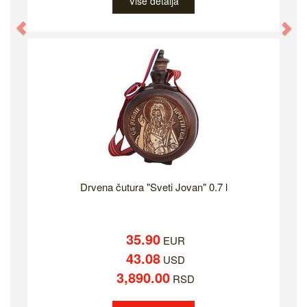
Više detalja
Previous
Ne
Drvena čutura "Sveti Jovan" 0.7 l
35.90
EUR
43.08
USD
3,890.00
RSD