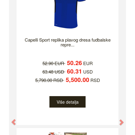
Capelli Sport replika plavog dresa fudbalske
repre...
50.26
52.90 EUR
EUR
60.31
63.48 USD
USD
5,500.00
5,790.00 RSD
RSD
Više detalja
Previous
Nex