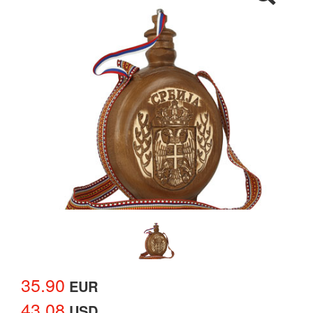
35.90
EUR
43.08
USD