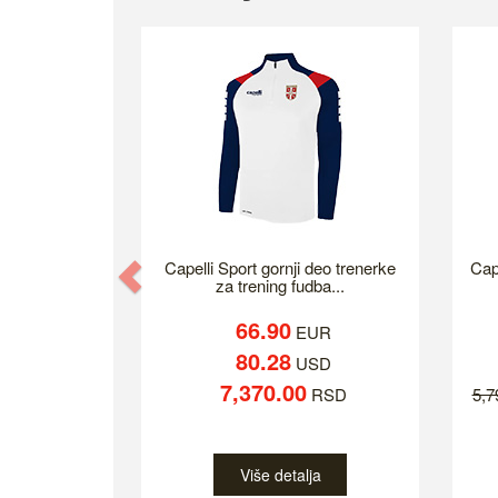
Previous
Capelli Sport gornji deo trenerke
Cap
za trening fudba...
66.90
EUR
80.28
USD
7,370.00
RSD
5,
Više detalja