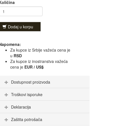
Količina
Dodaj u korpu
Napomena:
Za kupce iz Srbije važeća cena je
u
RSD
Za kupce iz inostranstva važeća
cena je
EUR / US$
Dostupnost proizvoda
Troškovi isporuke
Deklaracija
Zaštita potrošača