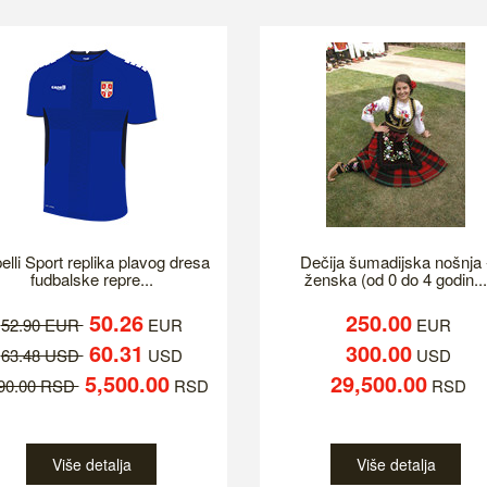
elli Sport replika plavog dresa
Dečija šumadijska nošnja 
fudbalske repre...
ženska (od 0 do 4 godin...
50.26
250.00
52.90 EUR
EUR
EUR
60.31
300.00
63.48 USD
USD
USD
5,500.00
29,500.00
790.00 RSD
RSD
RSD
Više detalja
Više detalja