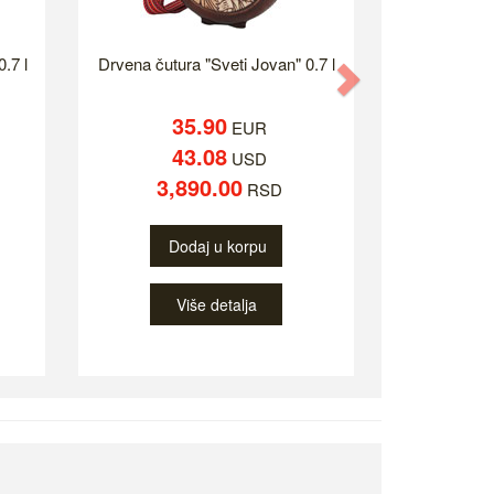
.7 l
Drvena čutura "Sveti Jovan" 0.7 l
Next
35.90
EUR
43.08
USD
3,890.00
RSD
Dodaj u korpu
Više detalja