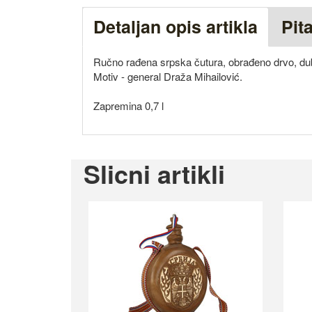
Detaljan opis artikla
Pit
Ručno rađena srpska čutura, obrađeno drvo, du
Motiv - general Draža Mihailović.
Zapremina 0,7 l
Slicni artikli