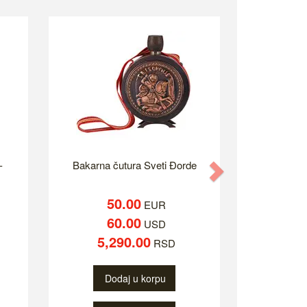
-
Bakarna čutura Sveti Đorde
Next
50.00
EUR
60.00
USD
5,290.00
RSD
Dodaj u korpu