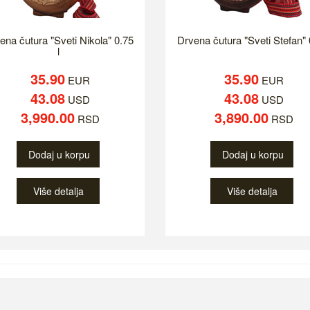
ena čutura "Sveti Nikola" 0.75
Drvena čutura "Sveti Stefan" 0
l
35.90
35.90
EUR
EUR
43.08
43.08
USD
USD
3,990.00
3,890.00
RSD
RSD
Dodaj u korpu
Dodaj u korpu
Više detalja
Više detalja