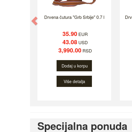
Drvena čutura "Grb Srbije" 0.7 l
Drv
Previous
35.90
EUR
43.08
USD
3,990.00
RSD
Dodaj u korpu
Više detalja
Specijalna ponuda