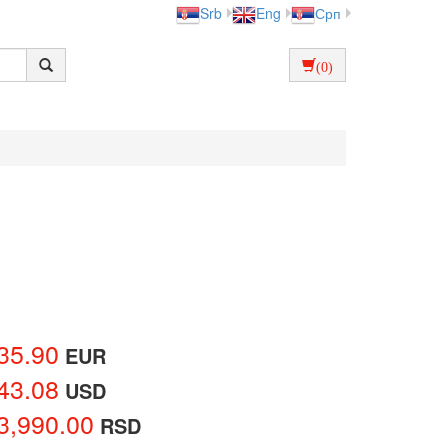
Srb
Eng
Срп
(0)
35.90
EUR
43.08
USD
3,990.00
RSD