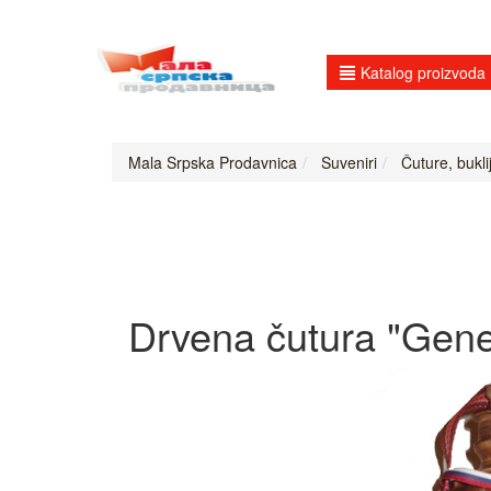
Katalog proizvoda
Mala Srpska Prodavnica
Suveniri
Čuture, bukli
Drvena čutura "Gener