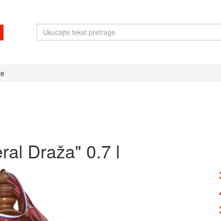
je
al Draža" 0.7 l