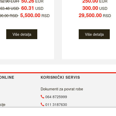
50.26
250.00
52.90 EUR
EUR
EUR
60.31
300.00
63.48 USD
USD
USD
5,500.00
29,500.00
790.00 RSD
RSD
RSD
Više detalja
Više detalja
ONLINE
KORISNIČKI SERVIS
Dokumenti za povrat robe
064 8725999
cije
011 3187630
011 4029654