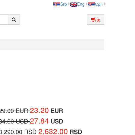
Srb
Eng
Срп
(0)
23.20
29.00 EUR
EUR
27.84
34.80 USD
USD
2,632.00
3,290.00 RSD
RSD