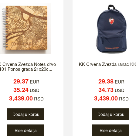
 Crvena Zvezda Notes drvo
KK Crvena Zvezda ranac K
101 Ponos grada 21x20c...
29.37
29.38
EUR
EUR
35.24
34.73
USD
USD
3,439.00
3,439.00
RSD
RSD
Dodaj u korpu
Dodaj u korpu
Više detalja
Više detalja