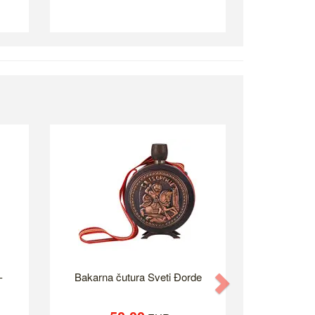
-
Bakarna čutura Sveti Đorde
Next