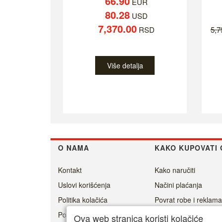
66.90
EUR
80.28
USD
7,370.00
RSD
5,
Više detalja
O NAMA
KAKO KUPOVATI 
Kontakt
Kako naručiti
Uslovi korišćenja
Načini plaćanja
Politika kolačića
Povrat robe i reklama
Politika privatnosti
Isporuka
Ova web stranica koristi kolačiće