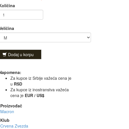
Količina
Veličina
Dodaj u korpu
Napomena:
Za kupce iz Srbije važeća cena je
u
RSD
Za kupce iz inostranstva važeća
cena je
EUR / US$
Proizvođač
Macron
Klub
Crvena Zvezda