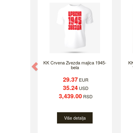
KK Crvena Zvezda majica 1945-
KK
Previous
bela
29.37
EUR
35.24
USD
3,439.00
RSD
Više detalja