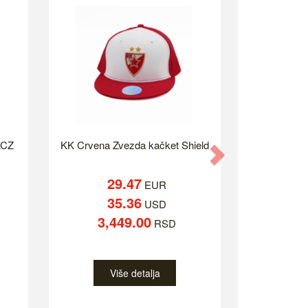
KCZ
KK Crvena Zvezda kačket Shield
Next
29.47
EUR
35.36
USD
3,449.00
RSD
Više detalja