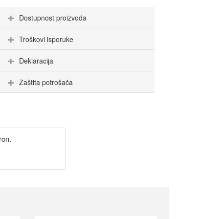
Dostupnost proizvoda
Troškovi isporuke
Deklaracija
Zaštita potrošača
ron.