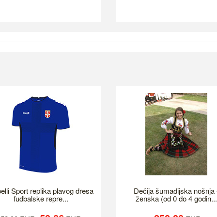
elli Sport replika plavog dresa
Dečija šumadijska nošnja 
fudbalske repre...
ženska (od 0 do 4 godin...