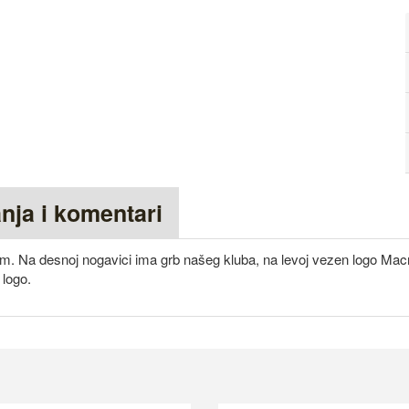
anja i komentari
om. Na desnoj nogavici ima grb našeg kluba, na levoj vezen logo Mac
logo.