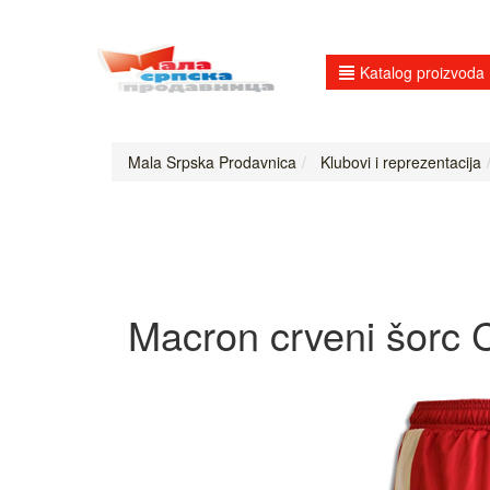
Katalog proizvoda
Mala Srpska Prodavnica
Klubovi i reprezentacija
Macron crveni šorc 