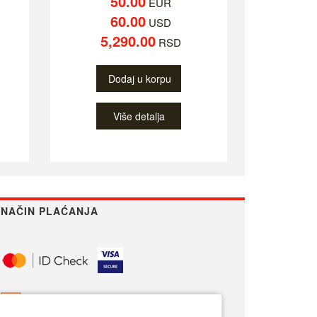
50.00
EUR
60.00
USD
5,290.00
RSD
Dodaj u korpu
Više detalja
NAČIN PLAĆANJA