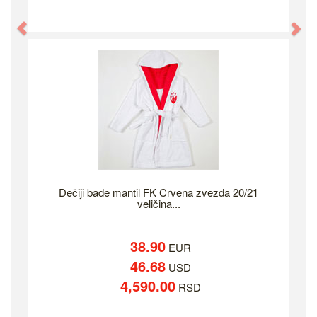
Previous
Ne
Dečiji bade mantil FK Crvena zvezda 20/21
veličina...
38.90
EUR
46.68
USD
4,590.00
RSD