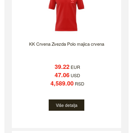
KK Crvena Zvezda Polo majica crvena
39.22
EUR
47.06
USD
4,589.00
RSD
Više detalja