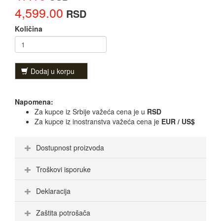
4,599.00
RSD
Količina
Dodaj u korpu
Napomena:
Za kupce iz Srbije važeća cena je u
RSD
Za kupce iz inostranstva važeća cena je
EUR / US$
Dostupnost proizvoda
Troškovi isporuke
Deklaracija
Zaštita potrošača