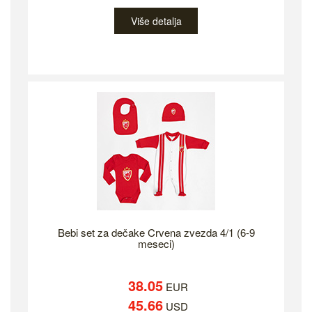
Više detalja
Bebi set za dečake Crvena zvezda 4/1 (6-9
meseci)
38.05
EUR
45.66
USD