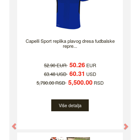
Capelli Sport replika plavog dresa fudbalske
repre...
50.26
52.90 EUR
EUR
60.31
63.48 USD
USD
5,500.00
5,790.00 RSD
RSD
Više detalja
Previous
Nex