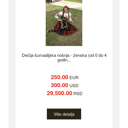
Dečija šumadijska nošnja - ženska (od 0 do 4
godin...
250.00
EUR
300.00
USD
29,500.00
RSD
Više detalja