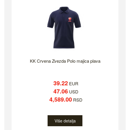
KK Crvena Zvezda Polo majica plava
39.22
EUR
47.06
USD
4,589.00
RSD
Više detalja