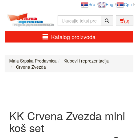
Srb
Eng
Срп
(0)
Katalog proizvoda
Mala Srpska Prodavnica
Klubovi i reprezentacija
Crvena Zvezda
KK Crvena Zvezda mini
koš set